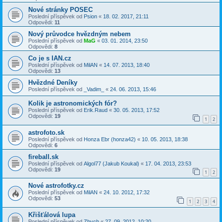
Nové stránky POSEC
Poslední příspěvek od
Psion
«
18. 02. 2017, 21:11
Odpovědi:
11
Nový průvodce hvězdným nebem
Poslední příspěvek od
MaG
«
03. 01. 2014, 23:50
Odpovědi:
8
Co je s IAN.cz
Poslední příspěvek od
MilAN
«
14. 07. 2013, 18:40
Odpovědi:
13
Hvězdné Deníky
Poslední příspěvek od
_Vadim_
«
24. 06. 2013, 15:46
Kolik je astronomických fór?
Poslední příspěvek od
Erik.Raud
«
30. 05. 2013, 17:52
Odpovědi:
19
1
2
astrofoto.sk
Poslední příspěvek od
Honza Ebr (honza42)
«
10. 05. 2013, 18:38
Odpovědi:
6
fireball.sk
Poslední příspěvek od
Algol77 (Jakub Koukal)
«
17. 04. 2013, 23:53
Odpovědi:
19
1
2
Nové astrofotky.cz
Poslední příspěvek od
MilAN
«
24. 10. 2012, 17:32
Odpovědi:
53
1
2
3
4
Křišťálová lupa
Poslední příspěvek od
Zbych
«
27. 09. 2012, 10:20