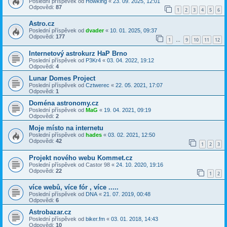
Poslední příspěvek od
Howking
«
23. 09. 2025, 12:01
Odpovědi:
87
1
2
3
4
5
6
Astro.cz
Poslední příspěvek od
dvader
«
10. 01. 2025, 09:37
Odpovědi:
177
1
9
10
11
12
…
Internetový astrokurz HaP Brno
Poslední příspěvek od
P3Kr4
«
03. 04. 2022, 19:12
Odpovědi:
4
Lunar Domes Project
Poslední příspěvek od
Cztwerec
«
22. 05. 2021, 17:07
Odpovědi:
1
Doména astronomy.cz
Poslední příspěvek od
MaG
«
19. 04. 2021, 09:19
Odpovědi:
2
Moje místo na internetu
Poslední příspěvek od
hades
«
03. 02. 2021, 12:50
Odpovědi:
42
1
2
3
Projekt nového webu Kommet.cz
Poslední příspěvek od
Castor 98
«
24. 10. 2020, 19:16
Odpovědi:
22
1
2
více webů, více fór , více .....
Poslední příspěvek od
DNA
«
21. 07. 2019, 00:48
Odpovědi:
6
Astrobazar.cz
Poslední příspěvek od
biker.fm
«
03. 01. 2018, 14:43
Odpovědi:
10