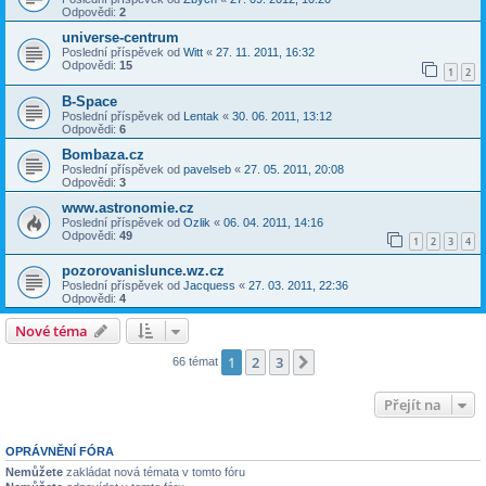
Odpovědi:
2
universe-centrum
Poslední příspěvek od
Witt
«
27. 11. 2011, 16:32
Odpovědi:
15
1
2
B-Space
Poslední příspěvek od
Lentak
«
30. 06. 2011, 13:12
Odpovědi:
6
Bombaza.cz
Poslední příspěvek od
pavelseb
«
27. 05. 2011, 20:08
Odpovědi:
3
www.astronomie.cz
Poslední příspěvek od
Ozlik
«
06. 04. 2011, 14:16
Odpovědi:
49
1
2
3
4
pozorovanislunce.wz.cz
Poslední příspěvek od
Jacquess
«
27. 03. 2011, 22:36
Odpovědi:
4
Nové téma
1
2
3
Další
66 témat
Přejít na
OPRÁVNĚNÍ FÓRA
Nemůžete
zakládat nová témata v tomto fóru