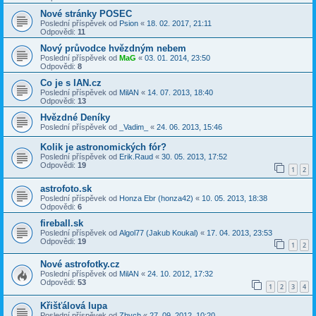
Nové stránky POSEC
Poslední příspěvek od
Psion
«
18. 02. 2017, 21:11
Odpovědi:
11
Nový průvodce hvězdným nebem
Poslední příspěvek od
MaG
«
03. 01. 2014, 23:50
Odpovědi:
8
Co je s IAN.cz
Poslední příspěvek od
MilAN
«
14. 07. 2013, 18:40
Odpovědi:
13
Hvězdné Deníky
Poslední příspěvek od
_Vadim_
«
24. 06. 2013, 15:46
Kolik je astronomických fór?
Poslední příspěvek od
Erik.Raud
«
30. 05. 2013, 17:52
Odpovědi:
19
1
2
astrofoto.sk
Poslední příspěvek od
Honza Ebr (honza42)
«
10. 05. 2013, 18:38
Odpovědi:
6
fireball.sk
Poslední příspěvek od
Algol77 (Jakub Koukal)
«
17. 04. 2013, 23:53
Odpovědi:
19
1
2
Nové astrofotky.cz
Poslední příspěvek od
MilAN
«
24. 10. 2012, 17:32
Odpovědi:
53
1
2
3
4
Křišťálová lupa
Poslední příspěvek od
Zbych
«
27. 09. 2012, 10:20