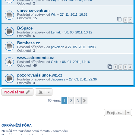
Odpovědi:
2
universe-centrum
Poslední příspěvek od
Witt
«
27. 11. 2011, 16:32
Odpovědi:
15
1
2
B-Space
Poslední příspěvek od
Lentak
«
30. 06. 2011, 13:12
Odpovědi:
6
Bombaza.cz
Poslední příspěvek od
pavelseb
«
27. 05. 2011, 20:08
Odpovědi:
3
www.astronomie.cz
Poslední příspěvek od
Ozlik
«
06. 04. 2011, 14:16
Odpovědi:
49
1
2
3
4
pozorovanislunce.wz.cz
Poslední příspěvek od
Jacquess
«
27. 03. 2011, 22:36
Odpovědi:
4
Nové téma
1
2
3
Další
66 témat
Přejít na
OPRÁVNĚNÍ FÓRA
Nemůžete
zakládat nová témata v tomto fóru