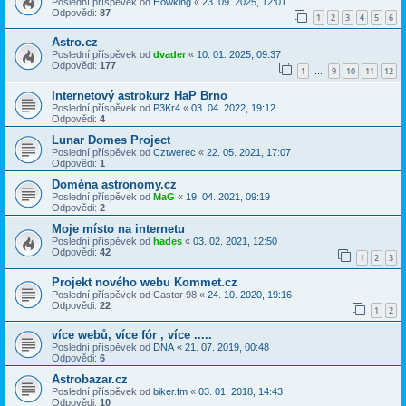
Poslední příspěvek od
Howking
«
23. 09. 2025, 12:01
Odpovědi:
87
1
2
3
4
5
6
Astro.cz
Poslední příspěvek od
dvader
«
10. 01. 2025, 09:37
Odpovědi:
177
1
9
10
11
12
…
Internetový astrokurz HaP Brno
Poslední příspěvek od
P3Kr4
«
03. 04. 2022, 19:12
Odpovědi:
4
Lunar Domes Project
Poslední příspěvek od
Cztwerec
«
22. 05. 2021, 17:07
Odpovědi:
1
Doména astronomy.cz
Poslední příspěvek od
MaG
«
19. 04. 2021, 09:19
Odpovědi:
2
Moje místo na internetu
Poslední příspěvek od
hades
«
03. 02. 2021, 12:50
Odpovědi:
42
1
2
3
Projekt nového webu Kommet.cz
Poslední příspěvek od
Castor 98
«
24. 10. 2020, 19:16
Odpovědi:
22
1
2
více webů, více fór , více .....
Poslední příspěvek od
DNA
«
21. 07. 2019, 00:48
Odpovědi:
6
Astrobazar.cz
Poslední příspěvek od
biker.fm
«
03. 01. 2018, 14:43
Odpovědi:
10