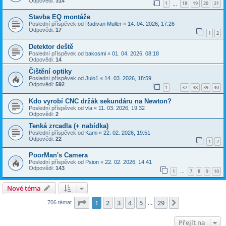
Odpovědi:
314
1
18
19
20
21
…
Stavba EQ montáže
Poslední příspěvek od
Radivan Muller
«
14. 04. 2026, 17:26
Odpovědi:
17
1
2
Detektor deště
Poslední příspěvek od
bakosmi
«
01. 04. 2026, 08:18
Odpovědi:
14
Čištění optiky
Poslední příspěvek od
Julo1
«
14. 03. 2026, 18:59
Odpovědi:
592
1
37
38
39
40
…
Kdo vyrobí CNC držák sekundáru na Newton?
Poslední příspěvek od
vla
«
11. 03. 2026, 19:32
Odpovědi:
2
Tenká zrcadla (+ nabídka)
Poslední příspěvek od
Kami
«
22. 02. 2026, 19:51
Odpovědi:
22
1
2
PoorMan's Camera
Poslední příspěvek od
Psion
«
22. 02. 2026, 14:41
Odpovědi:
143
1
7
8
9
10
…
Nové téma
Stránka
1
z
29
1
2
3
4
5
29
Další
706 témat
…
Přejít na