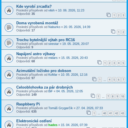
Kde vyrobí zrcadla?
Poslední příspěvek od
viloh
«
10. 06. 2026, 11:23
Odpovědi:
35
1
2
3
Doma vyrobená montáž
Poslední příspěvek od
Naburko
«
20. 05. 2026, 14:39
Odpovědi:
17
1
2
Trochu bytelnější výtah pro RC16
Poslední příspěvek od
seestar
«
19. 05. 2026, 20:07
Odpovědi:
9
Napájení astro výbavy
Poslední příspěvek od
midars
«
15. 05. 2026, 20:43
Odpovědi:
68
1
2
3
4
5
Azimutální ložisko pro dobson
Poslední příspěvek od
KoMar
«
10. 05. 2026, 12:16
Odpovědi:
97
1
4
5
6
7
…
Celooblohovka za pár drobných
Poslední příspěvek od
BiF
«
04. 05. 2026, 12:05
Odpovědi:
149
1
7
8
9
10
…
Raspbbery Pi
Poslední příspěvek od
Tomáš Grygarčík
«
27. 04. 2026, 07:33
Odpovědi:
635
1
40
41
42
43
…
Elektronické ostření
Poslední příspěvek od
hades
«
15. 04. 2026, 07:39