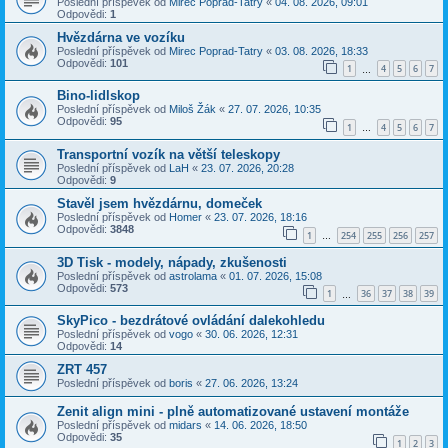
Poslední příspěvek od
Mirec Poprad-Tatry
«
04. 08. 2026, 09:01
Odpovědi:
1
Hvězdárna ve vozíku
Poslední příspěvek od
Mirec Poprad-Tatry
«
03. 08. 2026, 18:33
Odpovědi:
101
1
4
5
6
7
…
Bino-lidlskop
Poslední příspěvek od
Miloš Žák
«
27. 07. 2026, 10:35
Odpovědi:
95
1
4
5
6
7
…
Transportní vozík na větší teleskopy
Poslední příspěvek od
LaH
«
23. 07. 2026, 20:28
Odpovědi:
9
Stavěl jsem hvězdárnu, domeček
Poslední příspěvek od
Homer
«
23. 07. 2026, 18:16
Odpovědi:
3848
1
254
255
256
257
…
3D Tisk - modely, nápady, zkušenosti
Poslední příspěvek od
astrolama
«
01. 07. 2026, 15:08
Odpovědi:
573
1
36
37
38
39
…
SkyPico - bezdrátové ovládání dalekohledu
Poslední příspěvek od
vogo
«
30. 06. 2026, 12:31
Odpovědi:
14
ZRT 457
Poslední příspěvek od
boris
«
27. 06. 2026, 13:24
Zenit align mini - plně automatizované ustavení montáže
Poslední příspěvek od
midars
«
14. 06. 2026, 18:50
Odpovědi:
35
1
2
3