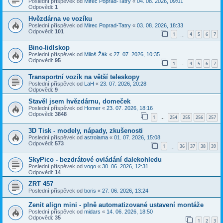
Poslední příspěvek od
Mirec Poprad-Tatry
«
04. 08. 2026, 09:01
Odpovědi:
1
Hvězdárna ve vozíku
Poslední příspěvek od
Mirec Poprad-Tatry
«
03. 08. 2026, 18:33
Odpovědi:
101
1
4
5
6
7
…
Bino-lidlskop
Poslední příspěvek od
Miloš Žák
«
27. 07. 2026, 10:35
Odpovědi:
95
1
4
5
6
7
…
Transportní vozík na větší teleskopy
Poslední příspěvek od
LaH
«
23. 07. 2026, 20:28
Odpovědi:
9
Stavěl jsem hvězdárnu, domeček
Poslední příspěvek od
Homer
«
23. 07. 2026, 18:16
Odpovědi:
3848
1
254
255
256
257
…
3D Tisk - modely, nápady, zkušenosti
Poslední příspěvek od
astrolama
«
01. 07. 2026, 15:08
Odpovědi:
573
1
36
37
38
39
…
SkyPico - bezdrátové ovládání dalekohledu
Poslední příspěvek od
vogo
«
30. 06. 2026, 12:31
Odpovědi:
14
ZRT 457
Poslední příspěvek od
boris
«
27. 06. 2026, 13:24
Zenit align mini - plně automatizované ustavení montáže
Poslední příspěvek od
midars
«
14. 06. 2026, 18:50
Odpovědi:
35
1
2
3