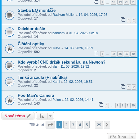
Odpovědi:
314
1
18
19
20
21
…
Stavba EQ montáže
Poslední příspěvek od
Radivan Muller
«
14. 04. 2026, 17:26
Odpovědi:
17
1
2
Detektor deště
Poslední příspěvek od
bakosmi
«
01. 04. 2026, 08:18
Odpovědi:
14
Čištění optiky
Poslední příspěvek od
Julo1
«
14. 03. 2026, 18:59
Odpovědi:
592
1
37
38
39
40
…
Kdo vyrobí CNC držák sekundáru na Newton?
Poslední příspěvek od
vla
«
11. 03. 2026, 19:32
Odpovědi:
2
Tenká zrcadla (+ nabídka)
Poslední příspěvek od
Kami
«
22. 02. 2026, 19:51
Odpovědi:
22
1
2
PoorMan's Camera
Poslední příspěvek od
Psion
«
22. 02. 2026, 14:41
Odpovědi:
143
1
7
8
9
10
…
Nové téma
Stránka
1
z
29
1
2
3
4
5
29
Další
706 témat
…
Přejít na