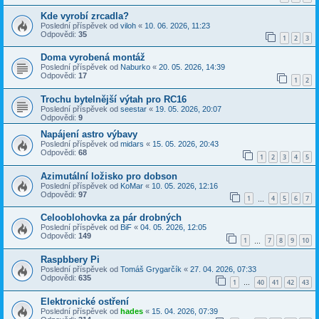
Kde vyrobí zrcadla?
Poslední příspěvek od
viloh
«
10. 06. 2026, 11:23
Odpovědi:
35
1
2
3
Doma vyrobená montáž
Poslední příspěvek od
Naburko
«
20. 05. 2026, 14:39
Odpovědi:
17
1
2
Trochu bytelnější výtah pro RC16
Poslední příspěvek od
seestar
«
19. 05. 2026, 20:07
Odpovědi:
9
Napájení astro výbavy
Poslední příspěvek od
midars
«
15. 05. 2026, 20:43
Odpovědi:
68
1
2
3
4
5
Azimutální ložisko pro dobson
Poslední příspěvek od
KoMar
«
10. 05. 2026, 12:16
Odpovědi:
97
1
4
5
6
7
…
Celooblohovka za pár drobných
Poslední příspěvek od
BiF
«
04. 05. 2026, 12:05
Odpovědi:
149
1
7
8
9
10
…
Raspbbery Pi
Poslední příspěvek od
Tomáš Grygarčík
«
27. 04. 2026, 07:33
Odpovědi:
635
1
40
41
42
43
…
Elektronické ostření
Poslední příspěvek od
hades
«
15. 04. 2026, 07:39