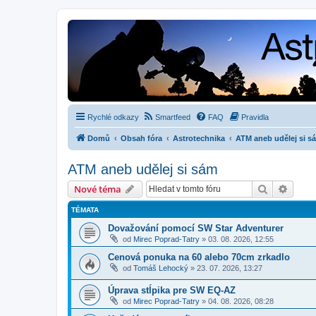
Rychlé odkazy
Smartfeed
FAQ
Pravidla
Domů
Obsah fóra
Astrotechnika
ATM aneb udělej si s
ATM aneb udělej si sám
Hledat
Pokroč
Nové téma
TÉMATA
Dovažování pomocí SW Star Adventurer
od
Mirec Poprad-Tatry
»
03. 08. 2026, 12:55
Cenová ponuka na 60 alebo 70cm zrkadlo
od
Tomáš Lehocký
»
23. 07. 2026, 13:27
Úprava stĺpika pre SW EQ-AZ
od
Mirec Poprad-Tatry
»
04. 08. 2026, 08:28