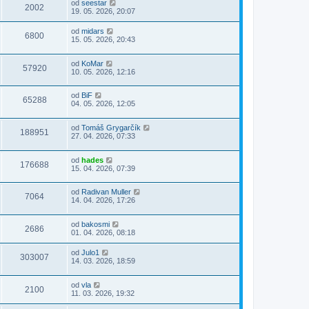
od
seestar
2002
19. 05. 2026, 20:07
od
midars
6800
15. 05. 2026, 20:43
od
KoMar
57920
10. 05. 2026, 12:16
od
BiF
65288
04. 05. 2026, 12:05
od
Tomáš Grygarčík
188951
27. 04. 2026, 07:33
od
hades
176688
15. 04. 2026, 07:39
od
Radivan Muller
7064
14. 04. 2026, 17:26
od
bakosmi
2686
01. 04. 2026, 08:18
od
Julo1
303007
14. 03. 2026, 18:59
od
vla
2100
11. 03. 2026, 19:32