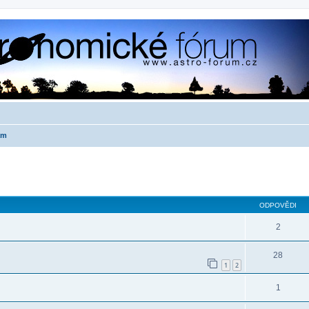
ám
ilé hledání
ODPOVĚDI
2
28
1
2
1