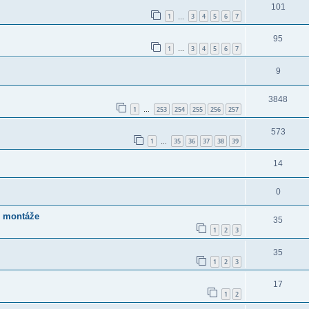
101
1
3
4
5
6
7
…
95
1
3
4
5
6
7
…
9
3848
1
253
254
255
256
257
…
573
1
35
36
37
38
39
…
14
0
í montáže
35
1
2
3
35
1
2
3
17
1
2