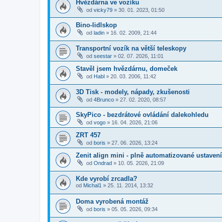
Hvězdárna ve vozíku
od
vicky79
»
30. 01. 2023, 01:50
Bino-lidlskop
od
ladin
»
16. 02. 2009, 21:44
Transportní vozík na větší teleskopy
od
seestar
»
02. 07. 2026, 11:01
Stavěl jsem hvězdárnu, domeček
od
Habl
»
20. 03. 2006, 11:42
3D Tisk - modely, nápady, zkušenosti
od
4Brunco
»
27. 02. 2020, 08:57
SkyPico - bezdrátové ovládání dalekohledu
od
vogo
»
16. 04. 2026, 21:06
ZRT 457
od
boris
»
27. 06. 2026, 13:24
Zenit align mini - plně automatizované ustaven
od
Ondrad
»
10. 05. 2026, 21:09
Kde vyrobí zrcadla?
od
Michal1
»
25. 11. 2014, 13:32
Doma vyrobená montáž
od
boris
»
05. 05. 2026, 09:34