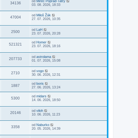
od
Mirec Poprad-Tatry
34136
03. 08. 2026, 18:33
od
Miloš Žák
47004
27. 07. 2026, 10:35
od
LaH
2500
23. 07. 2026, 20:28
od
Homer
521321
23. 07. 2026, 18:16
od
astrolama
207733
01. 07. 2026, 15:08
od
vogo
2710
30. 06. 2026, 12:31
od
boris
1887
27. 06. 2026, 13:24
od
midars
5300
14. 06. 2026, 18:50
od
viloh
20146
10. 06. 2026, 11:23
od
Naburko
3358
20. 05. 2026, 14:39