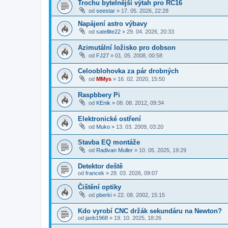
Trochu bytelnější výtah pro RC16
od
seestar
»
17. 05. 2026, 22:28
Napájení astro výbavy
od
satellite22
»
29. 04. 2026, 20:33
Azimutální ložisko pro dobson
od
FJ27
»
01. 05. 2008, 00:58
Celooblohovka za pár drobných
od
MMys
»
16. 02. 2020, 15:50
Raspbbery Pi
od
KEnik
»
08. 08. 2012, 09:34
Elektronické ostření
od
Muko
»
13. 03. 2009, 03:20
Stavba EQ montáže
od
Radivan Muller
»
10. 05. 2025, 19:29
Detektor deště
od
francek
»
28. 03. 2026, 09:07
Čištění optiky
od
pberki
»
22. 08. 2002, 15:15
Kdo vyrobí CNC držák sekundáru na Newton?
od
janb1968
»
19. 10. 2025, 18:26