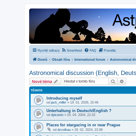
Rychlé odkazy
Smartfeed
FAQ
Pravidla
Domů
Obsah fóra
International forum
Astronomical dis
Astronomical discussion (English, Deutsc
Hledat
Pokroč
Nové téma
TÉMATA
Introducing myself
od
jack_miller
»
19. 01. 2026, 15:46
Unterhaltung in Deutsch/English ?
od
dpicanto
»
20. 04. 2004, 22:32
Places for stargazing in or near Prague
od
dzvolkau
»
29. 02. 2024, 22:08