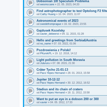
Dobsonian 10t Speculum Problema
od
wesmccane
»
22. 05. 2023, 04:20
Find astrophotographer to test Optolong F2 filt
od
Cathy Huang
»
10. 04. 2023, 11:07
Astronomical events of 2023
od
swedefromprague
»
16. 02. 2023, 23:55
Gajdusek Kozelsky
od
xavier_debeerst
»
04. 11. 2015, 01:28
Hello and greetings from Serbia&Austria
od
no_name
»
07. 03. 2022, 01:06
Pozdrowienia z Polski!
od
PKurekPL
»
19. 12. 2018, 14:12
Light pollution in South Moravia
od
Julururu
»
07. 08. 2015, 21:30
Cráter Tycho 21-01-13
od
Paco Yepes Hernand
»
28. 01. 2013, 15:58
Jupiter 10-12-12
od
Paco Yepes Hernand
»
30. 12. 2012, 16:52
Stadius and its chain of craters
od
Paco Yepes Hernand
»
18. 11. 2012, 15:58
Want to put an eye in a dobson 200 or 300
od
xavier
»
04. 05. 2012, 17:33