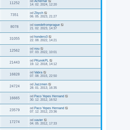
od
Achernar
11252
14. 02. 2024, 12:20
od
Zbych
7351
06. 05. 2023, 21:27
od
swedefromprague
8078
21. 02. 2023, 14:37
od
hondero3
31055
22. 08. 2022, 14:21
od
nou
12562
07. 03. 2022, 10:01
od
PKurekPL
21443
19. 12. 2018, 14:12
od
Vabra
16828
07. 08. 2015, 22:50
od
Jazzmen
24724
28. 01. 2013, 16:35
od
Paco Yepes Hernand
16665
30. 12. 2012, 16:52
od
Paco Yepes Hernand
23579
07. 12. 2012, 23:36
od
xavier
17274
04. 05. 2012, 17:33