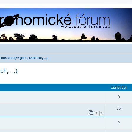
cussion (English, Deutsch, ...)
h, ...)
ilé hledání
ODPOVĚDI
0
22
1
2
2