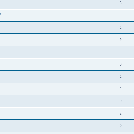
3
er
1
2
9
1
0
1
1
0
2
0