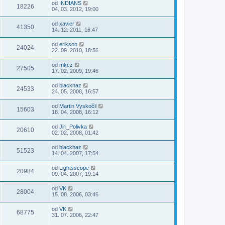
od
INDIANS
18226
04. 03. 2012, 19:00
od
xavier
41350
14. 12. 2011, 16:47
od
erikson
24024
22. 09. 2010, 18:56
od
mkcz
27505
17. 02. 2009, 19:46
od
blackhaz
24533
24. 05. 2008, 16:57
od
Martin Vyskočil
15603
18. 04. 2008, 16:12
od
Jiri_Polivka
20610
02. 02. 2008, 01:42
od
blackhaz
51523
14. 04. 2007, 17:54
od
Lightsscope
20984
09. 04. 2007, 19:14
od
VK
28004
15. 08. 2006, 03:46
od
VK
68775
31. 07. 2006, 22:47