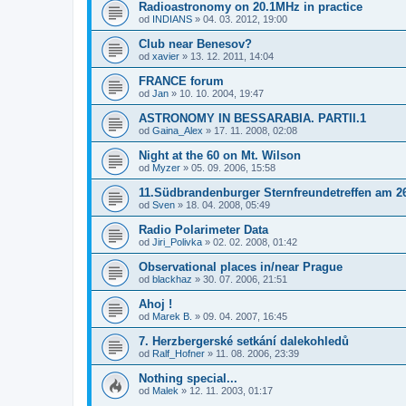
Radioastronomy on 20.1MHz in practice
od
INDIANS
»
04. 03. 2012, 19:00
Club near Benesov?
od
xavier
»
13. 12. 2011, 14:04
FRANCE forum
od
Jan
»
10. 10. 2004, 19:47
ASTRONOMY IN BESSARABIA. PARTII.1
od
Gaina_Alex
»
17. 11. 2008, 02:08
Night at the 60 on Mt. Wilson
od
Myzer
»
05. 09. 2006, 15:58
11.Südbrandenburger Sternfreundetreffen am 26
od
Sven
»
18. 04. 2008, 05:49
Radio Polarimeter Data
od
Jiri_Polivka
»
02. 02. 2008, 01:42
Observational places in/near Prague
od
blackhaz
»
30. 07. 2006, 21:51
Ahoj !
od
Marek B.
»
09. 04. 2007, 16:45
7. Herzbergerské setkání dalekohledů
od
Ralf_Hofner
»
11. 08. 2006, 23:39
Nothing special...
od
Malek
»
12. 11. 2003, 01:17