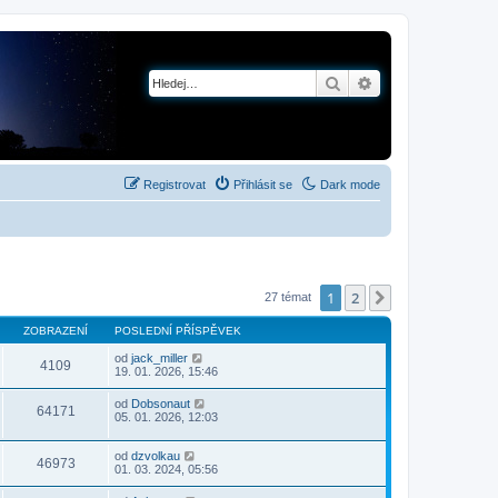
Hledat
Pokročilé hledání
Registrovat
Přihlásit se
Dark mode
1
2
Další
27 témat
ZOBRAZENÍ
POSLEDNÍ PŘÍSPĚVEK
od
jack_miller
4109
19. 01. 2026, 15:46
od
Dobsonaut
64171
05. 01. 2026, 12:03
od
dzvolkau
46973
01. 03. 2024, 05:56