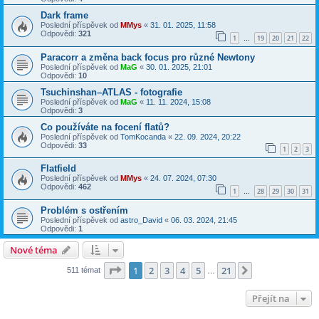
Dark frame
Poslední příspěvek od
MMys
«
31. 01. 2025, 11:58
Odpovědi:
321
1
19
20
21
22
…
Paracorr a změna back focus pro různé Newtony
Poslední příspěvek od
MaG
«
30. 01. 2025, 21:01
Odpovědi:
10
Tsuchinshan–ATLAS - fotografie
Poslední příspěvek od
MaG
«
11. 11. 2024, 15:08
Odpovědi:
3
Co používáte na focení flatů?
Poslední příspěvek od
TomKocanda
«
22. 09. 2024, 20:22
Odpovědi:
33
1
2
3
Flatfield
Poslední příspěvek od
MMys
«
24. 07. 2024, 07:30
Odpovědi:
462
1
28
29
30
31
…
Problém s ostřením
Poslední příspěvek od
astro_David
«
06. 03. 2024, 21:45
Odpovědi:
1
Nové téma
Stránka
1
z
21
1
2
3
4
5
21
Další
511 témat
…
Přejít na