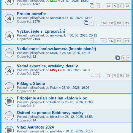
Poslední příspěvek od
MaG
«
25. 07. 2026, 18:52
Odpovědi:
1067
1
69
70
71
72
…
Prosím poraďte
Poslední příspěvek od
seestar
«
17. 07. 2026, 13:16
Odpovědi:
2370
1
156
157
158
159
…
Vyzkoušejte si zpracování
Poslední příspěvek od
mirkovacik
«
30. 06. 2026, 20:12
Odpovědi:
2154
1
141
142
143
144
…
Vzdialenosť barlow-kamera (fotenie planét)
Poslední příspěvek od
MilAN
«
28. 06. 2026, 13:19
Odpovědi:
22
1
2
Vadné expozice, artefakty, detaily
Poslední příspěvek od
MMys
«
10. 05. 2026, 14:07
Odpovědi:
1177
1
76
77
78
79
…
PiMagic Studio
Poslední příspěvek od
Psion
«
25. 04. 2026, 16:06
Odpovědi:
10
Pripojenie asiair plus lan káblom k pc
Poslední příspěvek od
Peter23
«
25. 01. 2026, 15:09
Odpovědi:
9
Ostření za pomoci Bahtinovy masky
Poslední příspěvek od
biker.fm
«
26. 12. 2025, 16:53
Odpovědi:
14
Vitaz Astrofoto 2024
Poslední příspěvek od
postaba
«
10. 11. 2025, 08:15