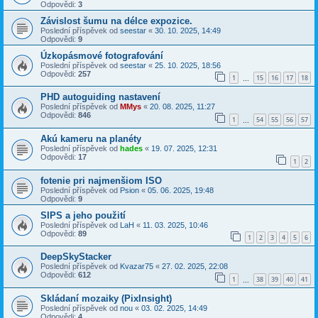
Odpovědi:
3
Závislost šumu na délce expozice.
Poslední příspěvek od
seestar
«
30. 10. 2025, 14:49
Odpovědi:
9
Úzkopásmové fotografování
Poslední příspěvek od
seestar
«
25. 10. 2025, 18:56
Odpovědi:
257
1
15
16
17
18
…
PHD autoguiding nastavení
Poslední příspěvek od
MMys
«
20. 08. 2025, 11:27
Odpovědi:
846
1
54
55
56
57
…
Akú kameru na planéty
Poslední příspěvek od
hades
«
19. 07. 2025, 12:31
Odpovědi:
17
1
2
fotenie pri najmenšiom ISO
Poslední příspěvek od
Psion
«
05. 06. 2025, 19:48
Odpovědi:
9
SIPS a jeho použití
Poslední příspěvek od
LaH
«
11. 03. 2025, 10:46
Odpovědi:
89
1
2
3
4
5
6
DeepSkyStacker
Poslední příspěvek od
Kvazar75
«
27. 02. 2025, 22:08
Odpovědi:
612
1
38
39
40
41
…
Skládaní mozaiky (PixInsight)
Poslední příspěvek od
nou
«
03. 02. 2025, 14:49
Odpovědi:
4