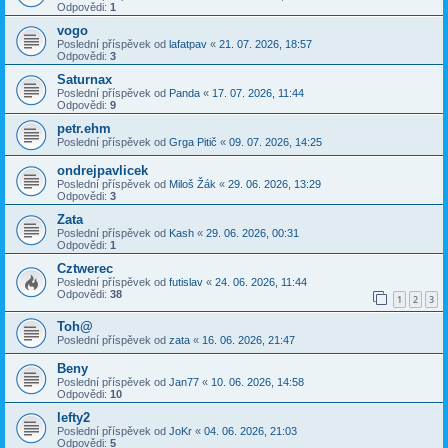
Odpovědi:
1
vogo
Poslední příspěvek od
lafatpav
«
21. 07. 2026, 18:57
Odpovědi:
3
Saturnax
Poslední příspěvek od
Panda
«
17. 07. 2026, 11:44
Odpovědi:
9
petr.ehm
Poslední příspěvek od
Grga Pitič
«
09. 07. 2026, 14:25
ondrejpavlicek
Poslední příspěvek od
Miloš Žák
«
29. 06. 2026, 13:29
Odpovědi:
3
Zata
Poslední příspěvek od
Kash
«
29. 06. 2026, 00:31
Odpovědi:
1
Cztwerec
Poslední příspěvek od
futislav
«
24. 06. 2026, 11:44
Odpovědi:
38
1
2
3
Toh@
Poslední příspěvek od
zata
«
16. 06. 2026, 21:47
Beny
Poslední příspěvek od
Jan77
«
10. 06. 2026, 14:58
Odpovědi:
10
lefty2
Poslední příspěvek od
JoKr
«
04. 06. 2026, 21:03
Odpovědi:
5