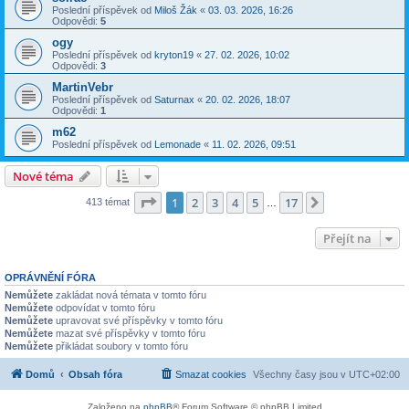
Poslední příspěvek od
Miloš Žák
«
03. 03. 2026, 16:26
Odpovědi:
5
ogy
Poslední příspěvek od
kryton19
«
27. 02. 2026, 10:02
Odpovědi:
3
MartinVebr
Poslední příspěvek od
Saturnax
«
20. 02. 2026, 18:07
Odpovědi:
1
m62
Poslední příspěvek od
Lemonade
«
11. 02. 2026, 09:51
Nové téma
Stránka
1
z
17
1
2
3
4
5
17
Další
413 témat
…
Přejít na
OPRÁVNĚNÍ FÓRA
Nemůžete
zakládat nová témata v tomto fóru
Nemůžete
odpovídat v tomto fóru
Nemůžete
upravovat své příspěvky v tomto fóru
Nemůžete
mazat své příspěvky v tomto fóru
Nemůžete
přikládat soubory v tomto fóru
Domů
Obsah fóra
Smazat cookies
Všechny časy jsou v
UTC+02:00
Založeno na
phpBB
® Forum Software © phpBB Limited