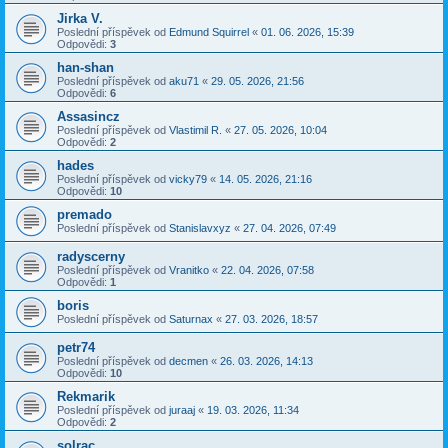
Jirka V.
Poslední příspěvek od
Edmund Squirrel
«
01. 06. 2026, 15:39
Odpovědi:
3
han-shan
Poslední příspěvek od
aku71
«
29. 05. 2026, 21:56
Odpovědi:
6
Assasincz
Poslední příspěvek od
Vlastimil R.
«
27. 05. 2026, 10:04
Odpovědi:
2
hades
Poslední příspěvek od
vicky79
«
14. 05. 2026, 21:16
Odpovědi:
10
premado
Poslední příspěvek od
Stanislavxyz
«
27. 04. 2026, 07:49
radyscerny
Poslední příspěvek od
Vranitko
«
22. 04. 2026, 07:58
Odpovědi:
1
boris
Poslední příspěvek od
Saturnax
«
27. 03. 2026, 18:57
petr74
Poslední příspěvek od
decmen
«
26. 03. 2026, 14:13
Odpovědi:
10
Rekmarik
Poslední příspěvek od
juraaj
«
19. 03. 2026, 11:34
Odpovědi:
2
solrac