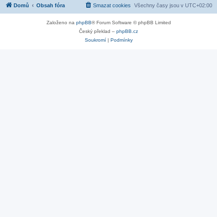
Domů
Obsah fóra
Smazat cookies
Všechny časy jsou v
UTC+02:00
Založeno na
phpBB
® Forum Software © phpBB Limited
Český překlad –
phpBB.cz
Soukromí
|
Podmínky