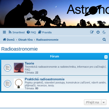
Smartfeed
FAQ
Pravidla
H
Domů
Obsah fóra
Radioastronomie
l
Radioastronomie
e
Fórum
d
a
Teorie
Teoretická radioastronomie a radiotechnika, informace pro začínající,
t
FAQ.
Témata:
22
Praktická radioastronomie
Popisy projektů, stavební postupy, konstrukce zařízení, návrh antén,
přijímačů, recenze, testy.
Témata:
80
Přejít na