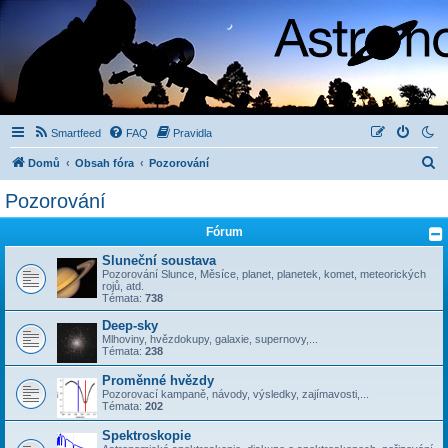
Smartfeed
FAQ
Pravidla
H
Domů
Obsah fóra
Pozorování
l
Pozorování
e
Fórum
d
a
Sluneční soustava
Pozorování Slunce, Měsíce, planet, planetek, komet, meteorických
t
rojů, atd.
Témata:
738
Deep-sky
Mlhoviny, hvězdokupy, galaxie, supernovy,...
Témata:
238
Proměnné hvězdy
Pozorovací kampaně, návody, výsledky, zajímavosti,...
Témata:
202
Spektroskopie