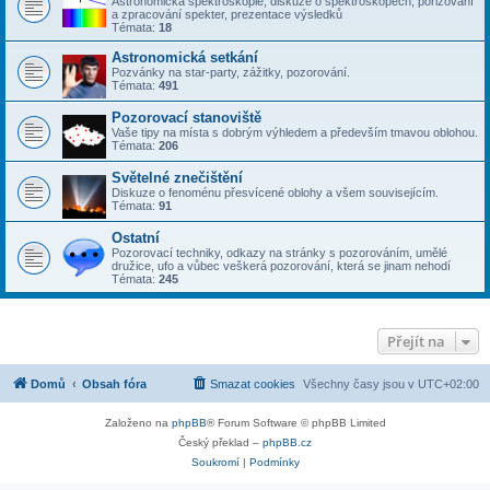
Astronomická spektroskopie, diskuze o spektroskopech, pořizování
a zpracování spekter, prezentace výsledků
Témata:
18
Astronomická setkání
Pozvánky na star-party, zážitky, pozorování.
Témata:
491
Pozorovací stanoviště
Vaše tipy na místa s dobrým výhledem a především tmavou oblohou.
Témata:
206
Světelné znečištění
Diskuze o fenoménu přesvícené oblohy a všem souvisejícím.
Témata:
91
Ostatní
Pozorovací techniky, odkazy na stránky s pozorováním, umělé
družice, ufo a vůbec veškerá pozorování, která se jinam nehodí
Témata:
245
Přejít na
Domů
Obsah fóra
Smazat cookies
Všechny časy jsou v
UTC+02:00
Založeno na
phpBB
® Forum Software © phpBB Limited
Český překlad –
phpBB.cz
Soukromí
|
Podmínky