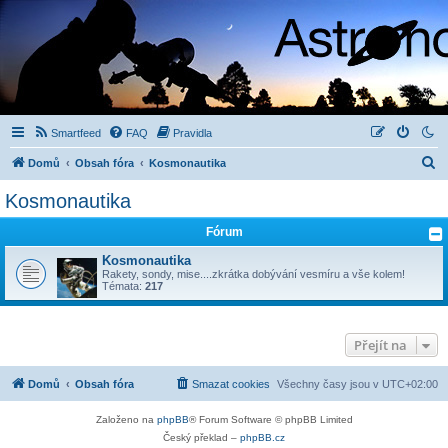
Smartfeed
FAQ
Pravidla
H
Domů
Obsah fóra
Kosmonautika
l
Kosmonautika
e
Fórum
d
a
Kosmonautika
Rakety, sondy, mise....zkrátka dobývání vesmíru a vše kolem!
t
Témata:
217
Přejít na
Domů
Obsah fóra
Smazat cookies
Všechny časy jsou v
UTC+02:00
Založeno na
phpBB
® Forum Software © phpBB Limited
Český překlad –
phpBB.cz