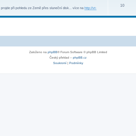
10
projde při pohledu ze Země přes sluneční disk... více na
http://vt-
Založeno na
phpBB
® Forum Software © phpBB Limited
Český překlad –
phpBB.cz
Soukromí
|
Podmínky