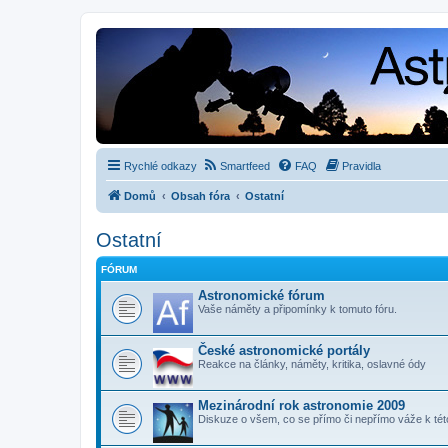
Rychlé odkazy
Smartfeed
FAQ
Pravidla
Domů
Obsah fóra
Ostatní
Ostatní
FÓRUM
Astronomické fórum
Vaše náměty a připomínky k tomuto fóru.
České astronomické portály
Reakce na články, náměty, kritika, oslavné ódy
Mezinárodní rok astronomie 2009
Diskuze o všem, co se přímo či nepřímo váže k té