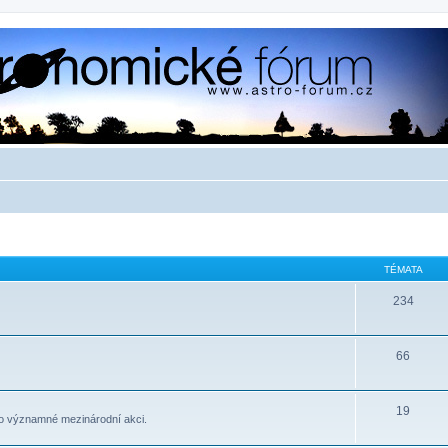
TÉMATA
234
66
19
to významné mezinárodní akci.