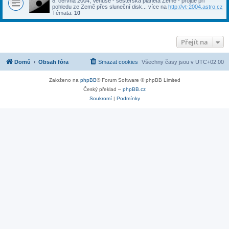
8. června 2004, Venuše - sesterská planeta Země - projde při
pohledu ze Země přes sluneční disk... více na
http://vt-2004.astro.cz
Témata:
10
Přejít na
Domů
Obsah fóra
Smazat cookies
Všechny časy jsou v
UTC+02:00
Založeno na
phpBB
® Forum Software © phpBB Limited
Český překlad –
phpBB.cz
Soukromí
|
Podmínky