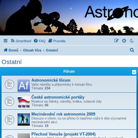
Smartfeed
FAQ
Pravidla
H
Domů
Obsah fóra
Ostatní
l
Ostatní
e
Fórum
d
a
Astronomické fórum
Vaše náměty a připomínky k tomuto fóru.
t
Témata:
234
České astronomické portály
Reakce na články, náměty, kritika, oslavné ódy
Témata:
66
Mezinárodní rok astronomie 2009
Diskuze o všem, co se přímo či nepřímo váže k této významné
mezinárodní akci.
Témata:
19
Přechod Venuše (projekt VT-2004)