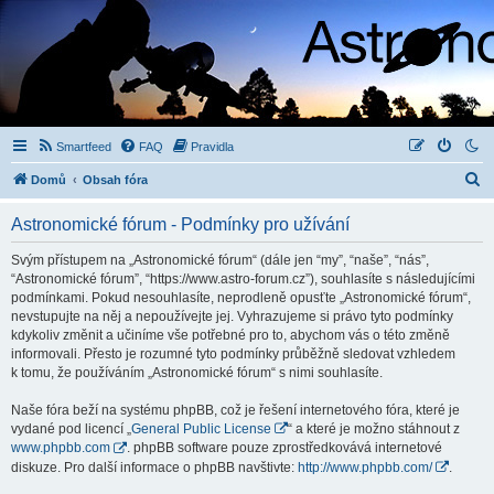
Smartfeed
FAQ
Pravidla
H
Domů
Obsah fóra
l
Astronomické fórum - Podmínky pro užívání
e
d
Svým přístupem na „Astronomické fórum“ (dále jen “my”, “naše”, “nás”,
“Astronomické fórum”, “https://www.astro-forum.cz”), souhlasíte s následujícími
a
podmínkami. Pokud nesouhlasíte, neprodleně opusťte „Astronomické fórum“,
t
nevstupujte na něj a nepoužívejte jej. Vyhrazujeme si právo tyto podmínky
kdykoliv změnit a učiníme vše potřebné pro to, abychom vás o této změně
informovali. Přesto je rozumné tyto podmínky průběžně sledovat vzhledem
k tomu, že používáním „Astronomické fórum“ s nimi souhlasíte.
Naše fóra beží na systému phpBB, což je řešení internetového fóra, které je
vydané pod licencí „
General Public License
“ a které je možno stáhnout z
www.phpbb.com
. phpBB software pouze zprostředkovává internetové
diskuze. Pro další informace o phpBB navštivte:
http://www.phpbb.com/
.