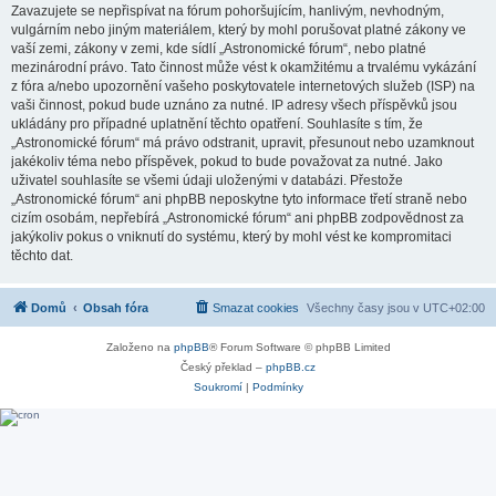
Zavazujete se nepřispívat na fórum pohoršujícím, hanlivým, nevhodným,
vulgárním nebo jiným materiálem, který by mohl porušovat platné zákony ve
vaší zemi, zákony v zemi, kde sídlí „Astronomické fórum“, nebo platné
mezinárodní právo. Tato činnost může vést k okamžitému a trvalému vykázání
z fóra a/nebo upozornění vašeho poskytovatele internetových služeb (ISP) na
vaši činnost, pokud bude uznáno za nutné. IP adresy všech příspěvků jsou
ukládány pro případné uplatnění těchto opatření. Souhlasíte s tím, že
„Astronomické fórum“ má právo odstranit, upravit, přesunout nebo uzamknout
jakékoliv téma nebo příspěvek, pokud to bude považovat za nutné. Jako
uživatel souhlasíte se všemi údaji uloženými v databázi. Přestože
„Astronomické fórum“ ani phpBB neposkytne tyto informace třetí straně nebo
cizím osobám, nepřebírá „Astronomické fórum“ ani phpBB zodpovědnost za
jakýkoliv pokus o vniknutí do systému, který by mohl vést ke kompromitaci
těchto dat.
Domů
Obsah fóra
Smazat cookies
Všechny časy jsou v
UTC+02:00
Založeno na
phpBB
® Forum Software © phpBB Limited
Český překlad –
phpBB.cz
Soukromí
|
Podmínky