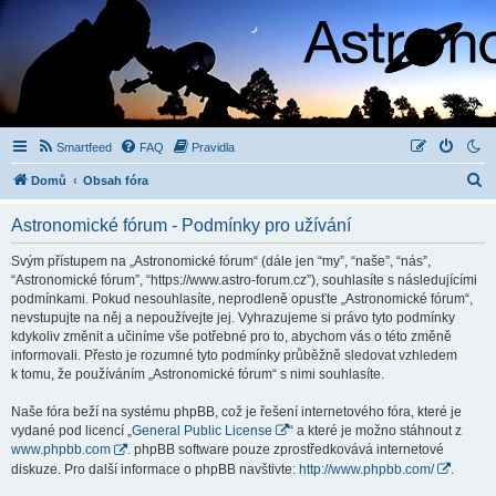
Smartfeed
FAQ
Pravidla
H
Domů
Obsah fóra
l
Astronomické fórum - Podmínky pro užívání
e
d
Svým přístupem na „Astronomické fórum“ (dále jen “my”, “naše”, “nás”,
“Astronomické fórum”, “https://www.astro-forum.cz”), souhlasíte s následujícími
a
podmínkami. Pokud nesouhlasíte, neprodleně opusťte „Astronomické fórum“,
t
nevstupujte na něj a nepoužívejte jej. Vyhrazujeme si právo tyto podmínky
kdykoliv změnit a učiníme vše potřebné pro to, abychom vás o této změně
informovali. Přesto je rozumné tyto podmínky průběžně sledovat vzhledem
k tomu, že používáním „Astronomické fórum“ s nimi souhlasíte.
Naše fóra beží na systému phpBB, což je řešení internetového fóra, které je
vydané pod licencí „
General Public License
“ a které je možno stáhnout z
www.phpbb.com
. phpBB software pouze zprostředkovává internetové
diskuze. Pro další informace o phpBB navštivte:
http://www.phpbb.com/
.