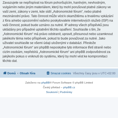
Zavazujete se nepřispívat na fórum pohoršujícím, hanlivým, nevhodným,
vulgárním nebo jiným materiálem, který by mohl porušovat platné zákony ve
vaší zemi, zákony v zemi, kde sídlí „Astronomické fórum“, nebo platné
mezinárodní právo. Tato činnost může vést k okamžitému a trvalému vykázání
z fóra a/nebo upozornění vašeho poskytovatele internetových služeb (ISP) na
vaši činnost, pokud bude uznáno za nutné. IP adresy všech příspěvků jsou
ukládány pro případné uplatnění těchto opatření. Souhlasíte s tím, že
„Astronomické fórum“ má právo odstranit, upravit, přesunout nebo uzamknout
jakékoliv téma nebo příspěvek, pokud to bude považovat za nutné. Jako
uživatel souhlasíte se všemi údaji uloženými v databázi. Přestože
„Astronomické fórum“ ani phpBB neposkytne tyto informace třetí straně nebo
cizím osobám, nepřebírá „Astronomické fórum“ ani phpBB zodpovědnost za
jakýkoliv pokus o vniknutí do systému, který by mohl vést ke kompromitaci
těchto dat.
Domů
Obsah fóra
Smazat cookies
Všechny časy jsou v
UTC+02:00
Založeno na
phpBB
® Forum Software © phpBB Limited
Český překlad –
phpBB.cz
Soukromí
|
Podmínky