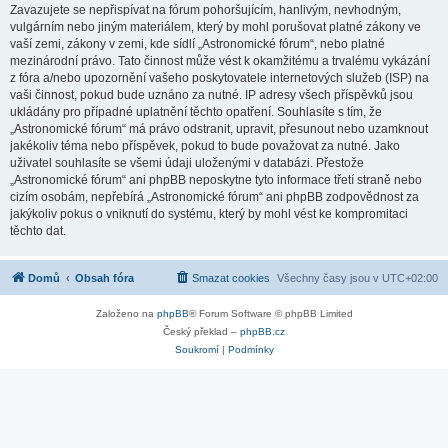
Zavazujete se nepřispívat na fórum pohoršujícím, hanlivým, nevhodným,
vulgárním nebo jiným materiálem, který by mohl porušovat platné zákony ve
vaší zemi, zákony v zemi, kde sídlí „Astronomické fórum“, nebo platné
mezinárodní právo. Tato činnost může vést k okamžitému a trvalému vykázání
z fóra a/nebo upozornění vašeho poskytovatele internetových služeb (ISP) na
vaši činnost, pokud bude uznáno za nutné. IP adresy všech příspěvků jsou
ukládány pro případné uplatnění těchto opatření. Souhlasíte s tím, že
„Astronomické fórum“ má právo odstranit, upravit, přesunout nebo uzamknout
jakékoliv téma nebo příspěvek, pokud to bude považovat za nutné. Jako
uživatel souhlasíte se všemi údaji uloženými v databázi. Přestože
„Astronomické fórum“ ani phpBB neposkytne tyto informace třetí straně nebo
cizím osobám, nepřebírá „Astronomické fórum“ ani phpBB zodpovědnost za
jakýkoliv pokus o vniknutí do systému, který by mohl vést ke kompromitaci
těchto dat.
Domů
Obsah fóra
Smazat cookies
Všechny časy jsou v
UTC+02:00
Založeno na
phpBB
® Forum Software © phpBB Limited
Český překlad –
phpBB.cz
Soukromí
|
Podmínky