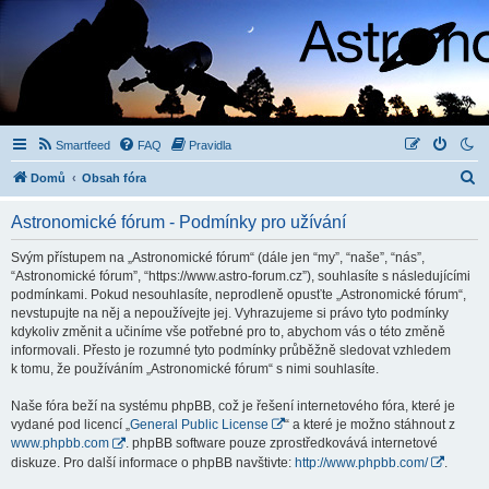
Smartfeed
FAQ
Pravidla
H
Domů
Obsah fóra
l
Astronomické fórum - Podmínky pro užívání
e
d
Svým přístupem na „Astronomické fórum“ (dále jen “my”, “naše”, “nás”,
“Astronomické fórum”, “https://www.astro-forum.cz”), souhlasíte s následujícími
a
podmínkami. Pokud nesouhlasíte, neprodleně opusťte „Astronomické fórum“,
t
nevstupujte na něj a nepoužívejte jej. Vyhrazujeme si právo tyto podmínky
kdykoliv změnit a učiníme vše potřebné pro to, abychom vás o této změně
informovali. Přesto je rozumné tyto podmínky průběžně sledovat vzhledem
k tomu, že používáním „Astronomické fórum“ s nimi souhlasíte.
Naše fóra beží na systému phpBB, což je řešení internetového fóra, které je
vydané pod licencí „
General Public License
“ a které je možno stáhnout z
www.phpbb.com
. phpBB software pouze zprostředkovává internetové
diskuze. Pro další informace o phpBB navštivte:
http://www.phpbb.com/
.