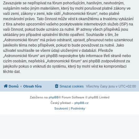
Zavazujete se nepřispívat na fórum pohoršujícím, hanlivým, nevhodným,
vulgárním nebo jiným materiálem, který by mohl porušovat platné zákony ve
vaší zemi, zákony v zemi, kde sídlí „Astronomické fórum“, nebo platné
mezinárodní právo. Tato činnost může vést k okamžitému a trvalému vykázání
z fóra a/nebo upozornění vašeho poskytovatele internetových služeb (ISP) na
vaši činnost, pokud bude uznáno za nutné. IP adresy všech příspěvků jsou
ukládány pro případné uplatnění těchto opatření. Souhlasíte s tím, že
„Astronomické fórum“ má právo odstranit, upravit, přesunout nebo uzamknout
jakékoliv téma nebo příspěvek, pokud to bude považovat za nutné. Jako
uživatel souhlasíte se všemi údaji uloženými v databázi. Přestože
„Astronomické fórum“ ani phpBB neposkytne tyto informace třetí straně nebo
cizím osobám, nepřebírá „Astronomické fórum“ ani phpBB zodpovědnost za
jakýkoliv pokus o vniknutí do systému, který by mohl vést ke kompromitaci
těchto dat.
Domů
Obsah fóra
Smazat cookies
Všechny časy jsou v
UTC+02:00
Založeno na
phpBB
® Forum Software © phpBB Limited
Český překlad –
phpBB.cz
Soukromí
|
Podmínky