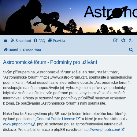
Smartfeed
FAQ
Pravidla
H
Domů
Obsah fóra
l
Astronomické fórum - Podmínky pro užívání
e
d
Svým přístupem na „Astronomické fórum“ (dále jen “my”, “naše”, “nás”,
“Astronomické fórum”, “https://www.astro-forum.cz”), souhlasíte s následujícími
a
podmínkami. Pokud nesouhlasíte, neprodleně opusťte „Astronomické fórum“,
t
nevstupujte na něj a nepoužívejte jej. Vyhrazujeme si právo tyto podmínky
kdykoliv změnit a učiníme vše potřebné pro to, abychom vás o této změně
informovali. Přesto je rozumné tyto podmínky průběžně sledovat vzhledem
k tomu, že používáním „Astronomické fórum“ s nimi souhlasíte.
Naše fóra beží na systému phpBB, což je řešení internetového fóra, které je
vydané pod licencí „
General Public License
“ a které je možno stáhnout z
www.phpbb.com
. phpBB software pouze zprostředkovává internetové
diskuze. Pro další informace o phpBB navštivte:
http://www.phpbb.com/
.