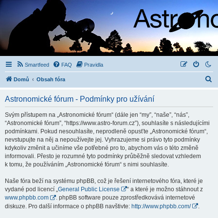
Smartfeed
FAQ
Pravidla
H
Domů
Obsah fóra
l
Astronomické fórum - Podmínky pro užívání
e
d
Svým přístupem na „Astronomické fórum“ (dále jen “my”, “naše”, “nás”,
“Astronomické fórum”, “https://www.astro-forum.cz”), souhlasíte s následujícími
a
podmínkami. Pokud nesouhlasíte, neprodleně opusťte „Astronomické fórum“,
t
nevstupujte na něj a nepoužívejte jej. Vyhrazujeme si právo tyto podmínky
kdykoliv změnit a učiníme vše potřebné pro to, abychom vás o této změně
informovali. Přesto je rozumné tyto podmínky průběžně sledovat vzhledem
k tomu, že používáním „Astronomické fórum“ s nimi souhlasíte.
Naše fóra beží na systému phpBB, což je řešení internetového fóra, které je
vydané pod licencí „
General Public License
“ a které je možno stáhnout z
www.phpbb.com
. phpBB software pouze zprostředkovává internetové
diskuze. Pro další informace o phpBB navštivte:
http://www.phpbb.com/
.