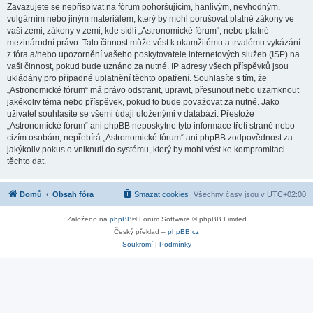
Zavazujete se nepřispívat na fórum pohoršujícím, hanlivým, nevhodným,
vulgárním nebo jiným materiálem, který by mohl porušovat platné zákony ve
vaší zemi, zákony v zemi, kde sídlí „Astronomické fórum“, nebo platné
mezinárodní právo. Tato činnost může vést k okamžitému a trvalému vykázání
z fóra a/nebo upozornění vašeho poskytovatele internetových služeb (ISP) na
vaši činnost, pokud bude uznáno za nutné. IP adresy všech příspěvků jsou
ukládány pro případné uplatnění těchto opatření. Souhlasíte s tím, že
„Astronomické fórum“ má právo odstranit, upravit, přesunout nebo uzamknout
jakékoliv téma nebo příspěvek, pokud to bude považovat za nutné. Jako
uživatel souhlasíte se všemi údaji uloženými v databázi. Přestože
„Astronomické fórum“ ani phpBB neposkytne tyto informace třetí straně nebo
cizím osobám, nepřebírá „Astronomické fórum“ ani phpBB zodpovědnost za
jakýkoliv pokus o vniknutí do systému, který by mohl vést ke kompromitaci
těchto dat.
Domů
Obsah fóra
Smazat cookies
Všechny časy jsou v
UTC+02:00
Založeno na
phpBB
® Forum Software © phpBB Limited
Český překlad –
phpBB.cz
Soukromí
|
Podmínky