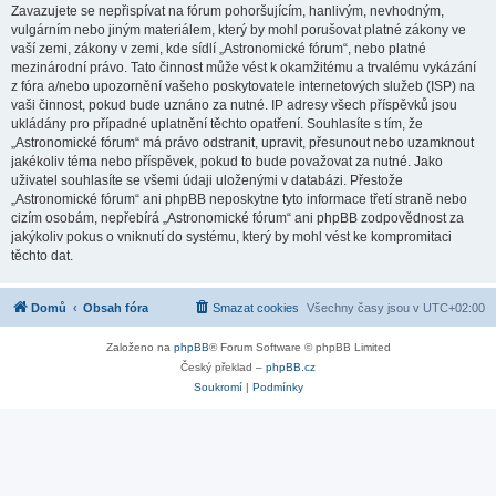
Zavazujete se nepřispívat na fórum pohoršujícím, hanlivým, nevhodným,
vulgárním nebo jiným materiálem, který by mohl porušovat platné zákony ve
vaší zemi, zákony v zemi, kde sídlí „Astronomické fórum“, nebo platné
mezinárodní právo. Tato činnost může vést k okamžitému a trvalému vykázání
z fóra a/nebo upozornění vašeho poskytovatele internetových služeb (ISP) na
vaši činnost, pokud bude uznáno za nutné. IP adresy všech příspěvků jsou
ukládány pro případné uplatnění těchto opatření. Souhlasíte s tím, že
„Astronomické fórum“ má právo odstranit, upravit, přesunout nebo uzamknout
jakékoliv téma nebo příspěvek, pokud to bude považovat za nutné. Jako
uživatel souhlasíte se všemi údaji uloženými v databázi. Přestože
„Astronomické fórum“ ani phpBB neposkytne tyto informace třetí straně nebo
cizím osobám, nepřebírá „Astronomické fórum“ ani phpBB zodpovědnost za
jakýkoliv pokus o vniknutí do systému, který by mohl vést ke kompromitaci
těchto dat.
Domů
Obsah fóra
Smazat cookies
Všechny časy jsou v
UTC+02:00
Založeno na
phpBB
® Forum Software © phpBB Limited
Český překlad –
phpBB.cz
Soukromí
|
Podmínky