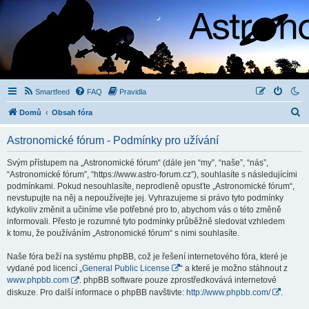
Smartfeed
FAQ
Pravidla
H
Domů
Obsah fóra
l
Astronomické fórum - Podmínky pro užívání
e
d
Svým přístupem na „Astronomické fórum“ (dále jen “my”, “naše”, “nás”,
“Astronomické fórum”, “https://www.astro-forum.cz”), souhlasíte s následujícími
a
podmínkami. Pokud nesouhlasíte, neprodleně opusťte „Astronomické fórum“,
t
nevstupujte na něj a nepoužívejte jej. Vyhrazujeme si právo tyto podmínky
kdykoliv změnit a učiníme vše potřebné pro to, abychom vás o této změně
informovali. Přesto je rozumné tyto podmínky průběžně sledovat vzhledem
k tomu, že používáním „Astronomické fórum“ s nimi souhlasíte.
Naše fóra beží na systému phpBB, což je řešení internetového fóra, které je
vydané pod licencí „
General Public License
“ a které je možno stáhnout z
www.phpbb.com
. phpBB software pouze zprostředkovává internetové
diskuze. Pro další informace o phpBB navštivte:
http://www.phpbb.com/
.