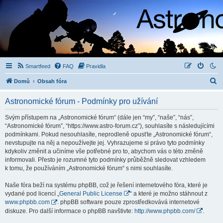
Smartfeed
FAQ
Pravidla
H
Domů
Obsah fóra
l
Astronomické fórum - Podmínky pro užívání
e
d
Svým přístupem na „Astronomické fórum“ (dále jen “my”, “naše”, “nás”,
“Astronomické fórum”, “https://www.astro-forum.cz”), souhlasíte s následujícími
a
podmínkami. Pokud nesouhlasíte, neprodleně opusťte „Astronomické fórum“,
t
nevstupujte na něj a nepoužívejte jej. Vyhrazujeme si právo tyto podmínky
kdykoliv změnit a učiníme vše potřebné pro to, abychom vás o této změně
informovali. Přesto je rozumné tyto podmínky průběžně sledovat vzhledem
k tomu, že používáním „Astronomické fórum“ s nimi souhlasíte.
Naše fóra beží na systému phpBB, což je řešení internetového fóra, které je
vydané pod licencí „
General Public License
“ a které je možno stáhnout z
www.phpbb.com
. phpBB software pouze zprostředkovává internetové
diskuze. Pro další informace o phpBB navštivte:
http://www.phpbb.com/
.