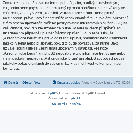
Zavazujete se nepřispívat na fórum pohoršujícím, hanlivým, nevhodným,
vulgárním nebo jiným materiálem, který by mohl porušovat platné zákony ve
vaší zemi, zákony v zemi, kde sídlí „Astronomické fórum“, nebo platné
mezinárodní právo. Tato činnost může vést k okamžitému a trvalému vykázání
z fóra a/nebo upozornění vašeho poskytovatele internetových služeb (ISP) na
vaši činnost, pokud bude uznáno za nutné. IP adresy všech příspěvků jsou
ukládány pro případné uplatnění těchto opatření. Souhlasíte s tím, že
„Astronomické fórum“ má právo odstranit, upravit, přesunout nebo uzamknout
jakékoliv téma nebo příspěvek, pokud to bude považovat za nutné. Jako
uživatel souhlasíte se všemi údaji uloženými v databázi. Přestože
„Astronomické fórum“ ani phpBB neposkytne tyto informace třetí straně nebo
cizím osobám, nepřebírá „Astronomické fórum“ ani phpBB zodpovědnost za
jakýkoliv pokus o vniknutí do systému, který by mohl vést ke kompromitaci
těchto dat.
Domů
Obsah fóra
Smazat cookies
Všechny časy jsou v
UTC+02:00
Založeno na
phpBB
® Forum Software © phpBB Limited
Český překlad –
phpBB.cz
Soukromí
|
Podmínky