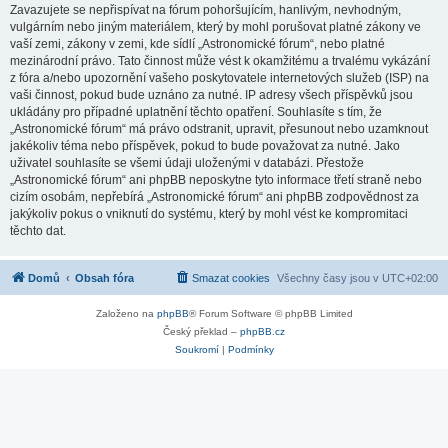
Zavazujete se nepřispívat na fórum pohoršujícím, hanlivým, nevhodným,
vulgárním nebo jiným materiálem, který by mohl porušovat platné zákony ve
vaší zemi, zákony v zemi, kde sídlí „Astronomické fórum“, nebo platné
mezinárodní právo. Tato činnost může vést k okamžitému a trvalému vykázání
z fóra a/nebo upozornění vašeho poskytovatele internetových služeb (ISP) na
vaši činnost, pokud bude uznáno za nutné. IP adresy všech příspěvků jsou
ukládány pro případné uplatnění těchto opatření. Souhlasíte s tím, že
„Astronomické fórum“ má právo odstranit, upravit, přesunout nebo uzamknout
jakékoliv téma nebo příspěvek, pokud to bude považovat za nutné. Jako
uživatel souhlasíte se všemi údaji uloženými v databázi. Přestože
„Astronomické fórum“ ani phpBB neposkytne tyto informace třetí straně nebo
cizím osobám, nepřebírá „Astronomické fórum“ ani phpBB zodpovědnost za
jakýkoliv pokus o vniknutí do systému, který by mohl vést ke kompromitaci
těchto dat.
Domů
Obsah fóra
Smazat cookies
Všechny časy jsou v
UTC+02:00
Založeno na
phpBB
® Forum Software © phpBB Limited
Český překlad –
phpBB.cz
Soukromí
|
Podmínky