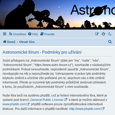
Smartfeed
FAQ
Pravidla
H
Domů
Obsah fóra
l
Astronomické fórum - Podmínky pro užívání
e
d
Svým přístupem na „Astronomické fórum“ (dále jen “my”, “naše”, “nás”,
“Astronomické fórum”, “https://www.astro-forum.cz”), souhlasíte s následujícími
a
podmínkami. Pokud nesouhlasíte, neprodleně opusťte „Astronomické fórum“,
t
nevstupujte na něj a nepoužívejte jej. Vyhrazujeme si právo tyto podmínky
kdykoliv změnit a učiníme vše potřebné pro to, abychom vás o této změně
informovali. Přesto je rozumné tyto podmínky průběžně sledovat vzhledem
k tomu, že používáním „Astronomické fórum“ s nimi souhlasíte.
Naše fóra beží na systému phpBB, což je řešení internetového fóra, které je
vydané pod licencí „
General Public License
“ a které je možno stáhnout z
www.phpbb.com
. phpBB software pouze zprostředkovává internetové
diskuze. Pro další informace o phpBB navštivte:
http://www.phpbb.com/
.