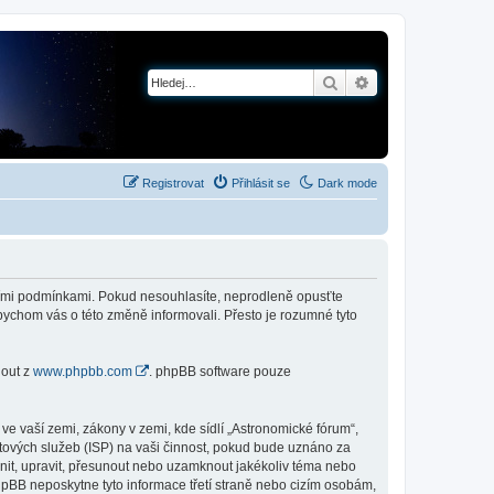
Hledat
Pokročilé hledání
Registrovat
Přihlásit se
Dark mode
jícími podmínkami. Pokud nesouhlasíte, neprodleně opusťte
abychom vás o této změně informovali. Přesto je rozumné tyto
nout z
www.phpbb.com
. phpBB software pouze
e vaší zemi, zákony v zemi, kde sídlí „Astronomické fórum“,
tových služeb (ISP) na vaši činnost, pokud bude uznáno za
anit, upravit, přesunout nebo uzamknout jakékoliv téma nebo
hpBB neposkytne tyto informace třetí straně nebo cizím osobám,