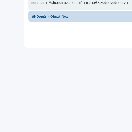
nepřebírá „Astronomické fórum“ ani phpBB zodpovědnost za jaký
Domů
Obsah fóra