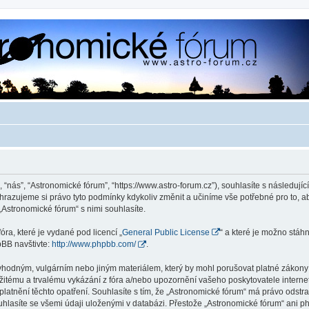
 “nás”, “Astronomické fórum”, “https://www.astro-forum.cz”), souhlasíte s následu
yhrazujeme si právo tyto podmínky kdykoliv změnit a učiníme vše potřebné pro to, 
Astronomické fórum“ s nimi souhlasíte.
ra, které je vydané pod licencí „
General Public License
“ a které je možno stáh
pBB navštivte:
http://www.phpbb.com/
.
vhodným, vulgárním nebo jiným materiálem, který by mohl porušovat platné zákony v
žitému a trvalému vykázání z fóra a/nebo upozornění vašeho poskytovatele interne
latnění těchto opatření. Souhlasíte s tím, že „Astronomické fórum“ má právo odstr
uhlasíte se všemi údaji uloženými v databázi. Přestože „Astronomické fórum“ ani p