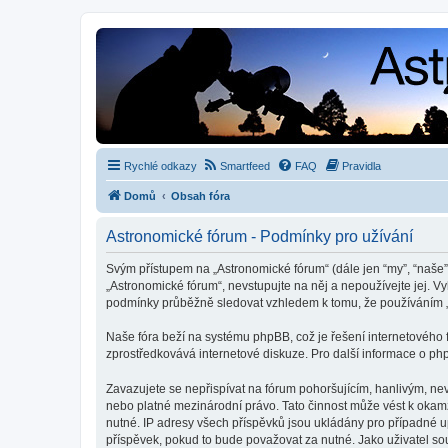
Rychlé odkazy
Smartfeed
FAQ
Pravidla
Domů
Obsah fóra
Astronomické fórum - Podmínky pro užívání
Svým přístupem na „Astronomické fórum“ (dále jen “my”, “naše”,
„Astronomické fórum“, nevstupujte na něj a nepoužívejte jej. V
podmínky průběžně sledovat vzhledem k tomu, že používáním „
Naše fóra beží na systému phpBB, což je řešení internetového fó
zprostředkovává internetové diskuze. Pro další informace o ph
Zavazujete se nepřispívat na fórum pohoršujícím, hanlivým, ne
nebo platné mezinárodní právo. Tato činnost může vést k okam
nutné. IP adresy všech příspěvků jsou ukládány pro případné up
příspěvek, pokud to bude považovat za nutné. Jako uživatel so