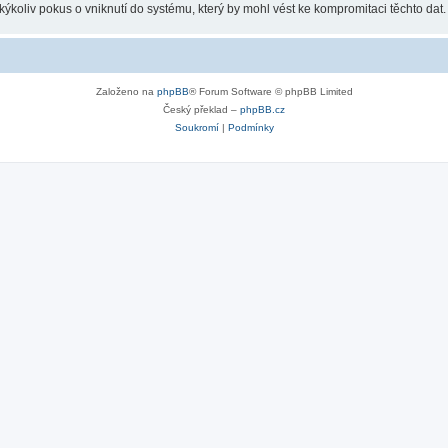
koliv pokus o vniknutí do systému, který by mohl vést ke kompromitaci těchto dat.
Založeno na
phpBB
® Forum Software © phpBB Limited
Český překlad –
phpBB.cz
Soukromí
|
Podmínky