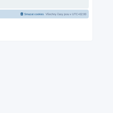
Smazat cookies
Všechny časy jsou v
UTC+02:00