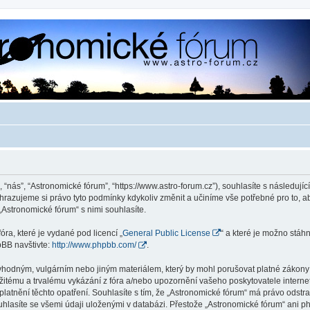
 “nás”, “Astronomické fórum”, “https://www.astro-forum.cz”), souhlasíte s následu
yhrazujeme si právo tyto podmínky kdykoliv změnit a učiníme vše potřebné pro to, 
Astronomické fórum“ s nimi souhlasíte.
ra, které je vydané pod licencí „
General Public License
“ a které je možno stáh
pBB navštivte:
http://www.phpbb.com/
.
vhodným, vulgárním nebo jiným materiálem, který by mohl porušovat platné zákony v
žitému a trvalému vykázání z fóra a/nebo upozornění vašeho poskytovatele interne
latnění těchto opatření. Souhlasíte s tím, že „Astronomické fórum“ má právo odstr
uhlasíte se všemi údaji uloženými v databázi. Přestože „Astronomické fórum“ ani p