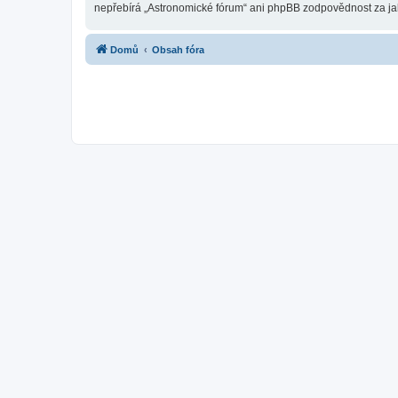
nepřebírá „Astronomické fórum“ ani phpBB zodpovědnost za jaký
Domů
Obsah fóra