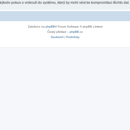
koliv pokus o vniknutí do systému, který by mohl vést ke kompromitaci těchto dat.
Založeno na
phpBB
® Forum Software © phpBB Limited
Český překlad –
phpBB.cz
Soukromí
|
Podmínky