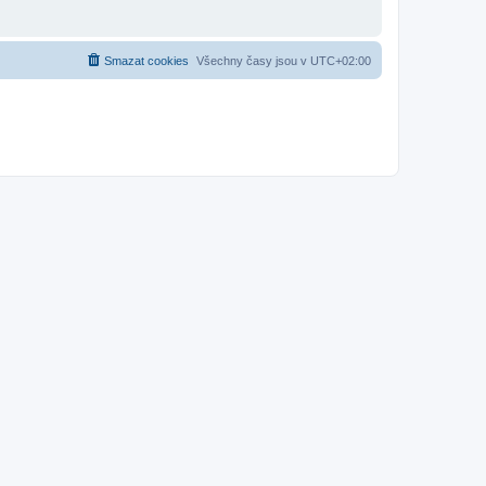
Smazat cookies
Všechny časy jsou v
UTC+02:00