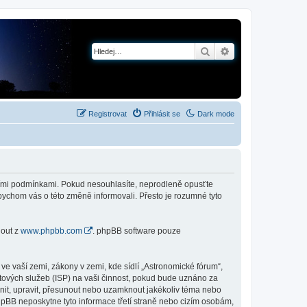
Hledat
Pokročilé hledání
Registrovat
Přihlásit se
Dark mode
jícími podmínkami. Pokud nesouhlasíte, neprodleně opusťte
abychom vás o této změně informovali. Přesto je rozumné tyto
nout z
www.phpbb.com
. phpBB software pouze
e vaší zemi, zákony v zemi, kde sídlí „Astronomické fórum“,
tových služeb (ISP) na vaši činnost, pokud bude uznáno za
anit, upravit, přesunout nebo uzamknout jakékoliv téma nebo
hpBB neposkytne tyto informace třetí straně nebo cizím osobám,