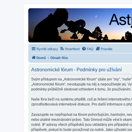
Rychlé odkazy
Smartfeed
FAQ
Pravidla
Domů
Obsah fóra
Astronomické fórum - Podmínky pro užívání
Svým přístupem na „Astronomické fórum“ (dále jen “my”, “naše”,
„Astronomické fórum“, nevstupujte na něj a nepoužívejte jej. V
podmínky průběžně sledovat vzhledem k tomu, že používáním „
Naše fóra beží na systému phpBB, což je řešení internetového fó
zprostředkovává internetové diskuze. Pro další informace o ph
Zavazujete se nepřispívat na fórum pohoršujícím, hanlivým, ne
nebo platné mezinárodní právo. Tato činnost může vést k okam
nutné. IP adresy všech příspěvků jsou ukládány pro případné up
příspěvek, pokud to bude považovat za nutné. Jako uživatel so