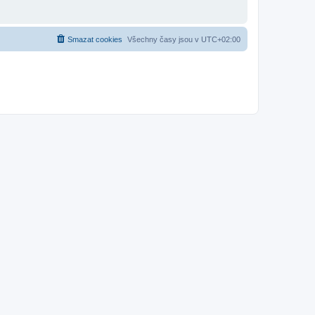
Smazat cookies
Všechny časy jsou v
UTC+02:00