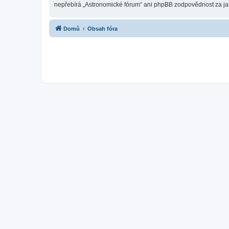
nepřebírá „Astronomické fórum“ ani phpBB zodpovědnost za jaký
Domů
Obsah fóra