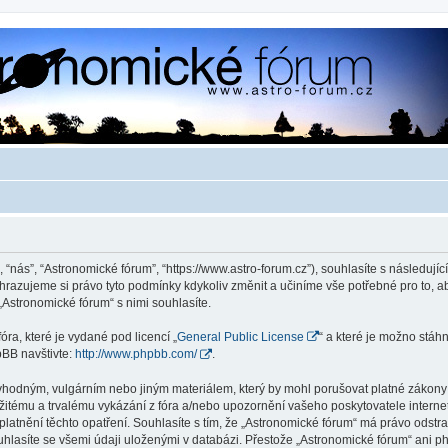
 “nás”, “Astronomické fórum”, “https://www.astro-forum.cz”), souhlasíte s následu
yhrazujeme si právo tyto podmínky kdykoliv změnit a učiníme vše potřebné pro to, 
Astronomické fórum“ s nimi souhlasíte.
ra, které je vydané pod licencí „
General Public License
“ a které je možno stáh
pBB navštivte:
http://www.phpbb.com/
.
vhodným, vulgárním nebo jiným materiálem, který by mohl porušovat platné zákony v
žitému a trvalému vykázání z fóra a/nebo upozornění vašeho poskytovatele interne
latnění těchto opatření. Souhlasíte s tím, že „Astronomické fórum“ má právo odstr
uhlasíte se všemi údaji uloženými v databázi. Přestože „Astronomické fórum“ ani p