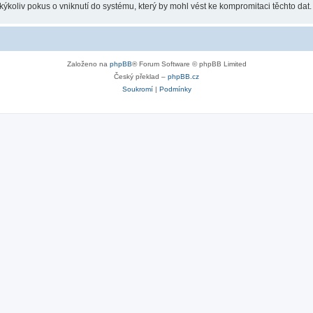
koliv pokus o vniknutí do systému, který by mohl vést ke kompromitaci těchto dat.
Založeno na
phpBB
® Forum Software © phpBB Limited
Český překlad –
phpBB.cz
Soukromí
|
Podmínky