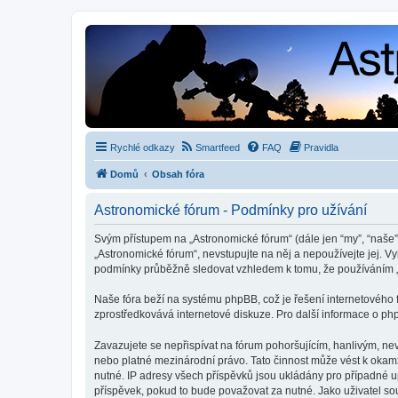
Rychlé odkazy
Smartfeed
FAQ
Pravidla
Domů
Obsah fóra
Astronomické fórum - Podmínky pro užívání
Svým přístupem na „Astronomické fórum“ (dále jen “my”, “naše”,
„Astronomické fórum“, nevstupujte na něj a nepoužívejte jej. V
podmínky průběžně sledovat vzhledem k tomu, že používáním „
Naše fóra beží na systému phpBB, což je řešení internetového fó
zprostředkovává internetové diskuze. Pro další informace o ph
Zavazujete se nepřispívat na fórum pohoršujícím, hanlivým, ne
nebo platné mezinárodní právo. Tato činnost může vést k okam
nutné. IP adresy všech příspěvků jsou ukládány pro případné up
příspěvek, pokud to bude považovat za nutné. Jako uživatel so