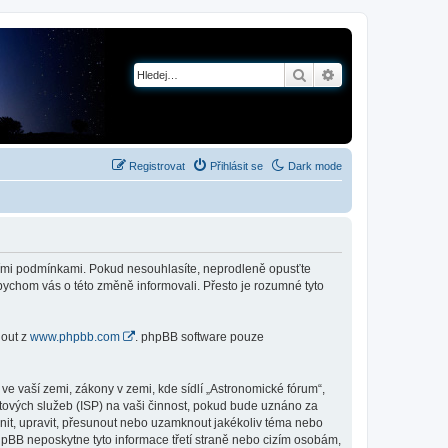
Hledat
Pokročilé hledání
Registrovat
Přihlásit se
Dark mode
jícími podmínkami. Pokud nesouhlasíte, neprodleně opusťte
abychom vás o této změně informovali. Přesto je rozumné tyto
nout z
www.phpbb.com
. phpBB software pouze
e vaší zemi, zákony v zemi, kde sídlí „Astronomické fórum“,
tových služeb (ISP) na vaši činnost, pokud bude uznáno za
anit, upravit, přesunout nebo uzamknout jakékoliv téma nebo
hpBB neposkytne tyto informace třetí straně nebo cizím osobám,