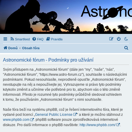
Smartfeed
FAQ
Pravidla
H
Domů
Obsah fóra
l
Astronomické fórum - Podmínky pro užívání
e
d
Svým přístupem na „Astronomické fórum“ (dále jen “my”, “naše”, “nás”,
“Astronomické fórum”, “https://www.astro-forum.cz”), souhlasíte s následujícími
a
podmínkami. Pokud nesouhlasíte, neprodleně opusťte „Astronomické fórum“,
t
nevstupujte na něj a nepoužívejte jej. Vyhrazujeme si právo tyto podmínky
kdykoliv změnit a učiníme vše potřebné pro to, abychom vás o této změně
informovali. Přesto je rozumné tyto podmínky průběžně sledovat vzhledem
k tomu, že používáním „Astronomické fórum“ s nimi souhlasíte.
Naše fóra beží na systému phpBB, což je řešení internetového fóra, které je
vydané pod licencí „
General Public License
“ a které je možno stáhnout z
www.phpbb.com
. phpBB software pouze zprostředkovává internetové
diskuze. Pro další informace o phpBB navštivte:
http://www.phpbb.com/
.