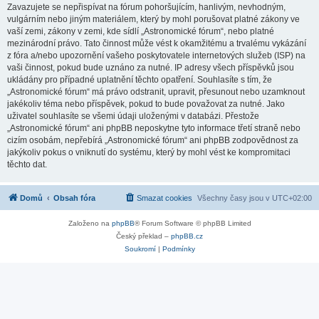
Zavazujete se nepřispívat na fórum pohoršujícím, hanlivým, nevhodným,
vulgárním nebo jiným materiálem, který by mohl porušovat platné zákony ve
vaší zemi, zákony v zemi, kde sídlí „Astronomické fórum“, nebo platné
mezinárodní právo. Tato činnost může vést k okamžitému a trvalému vykázání
z fóra a/nebo upozornění vašeho poskytovatele internetových služeb (ISP) na
vaši činnost, pokud bude uznáno za nutné. IP adresy všech příspěvků jsou
ukládány pro případné uplatnění těchto opatření. Souhlasíte s tím, že
„Astronomické fórum“ má právo odstranit, upravit, přesunout nebo uzamknout
jakékoliv téma nebo příspěvek, pokud to bude považovat za nutné. Jako
uživatel souhlasíte se všemi údaji uloženými v databázi. Přestože
„Astronomické fórum“ ani phpBB neposkytne tyto informace třetí straně nebo
cizím osobám, nepřebírá „Astronomické fórum“ ani phpBB zodpovědnost za
jakýkoliv pokus o vniknutí do systému, který by mohl vést ke kompromitaci
těchto dat.
Domů
Obsah fóra
Smazat cookies
Všechny časy jsou v
UTC+02:00
Založeno na
phpBB
® Forum Software © phpBB Limited
Český překlad –
phpBB.cz
Soukromí
|
Podmínky