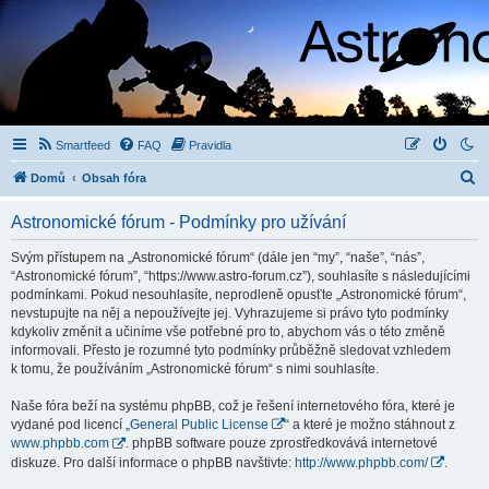
Smartfeed
FAQ
Pravidla
H
Domů
Obsah fóra
l
Astronomické fórum - Podmínky pro užívání
e
d
Svým přístupem na „Astronomické fórum“ (dále jen “my”, “naše”, “nás”,
“Astronomické fórum”, “https://www.astro-forum.cz”), souhlasíte s následujícími
a
podmínkami. Pokud nesouhlasíte, neprodleně opusťte „Astronomické fórum“,
t
nevstupujte na něj a nepoužívejte jej. Vyhrazujeme si právo tyto podmínky
kdykoliv změnit a učiníme vše potřebné pro to, abychom vás o této změně
informovali. Přesto je rozumné tyto podmínky průběžně sledovat vzhledem
k tomu, že používáním „Astronomické fórum“ s nimi souhlasíte.
Naše fóra beží na systému phpBB, což je řešení internetového fóra, které je
vydané pod licencí „
General Public License
“ a které je možno stáhnout z
www.phpbb.com
. phpBB software pouze zprostředkovává internetové
diskuze. Pro další informace o phpBB navštivte:
http://www.phpbb.com/
.