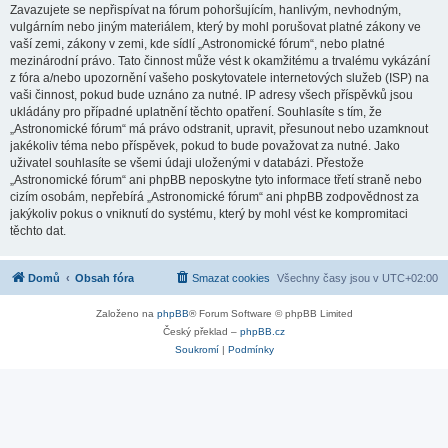
Zavazujete se nepřispívat na fórum pohoršujícím, hanlivým, nevhodným,
vulgárním nebo jiným materiálem, který by mohl porušovat platné zákony ve
vaší zemi, zákony v zemi, kde sídlí „Astronomické fórum“, nebo platné
mezinárodní právo. Tato činnost může vést k okamžitému a trvalému vykázání
z fóra a/nebo upozornění vašeho poskytovatele internetových služeb (ISP) na
vaši činnost, pokud bude uznáno za nutné. IP adresy všech příspěvků jsou
ukládány pro případné uplatnění těchto opatření. Souhlasíte s tím, že
„Astronomické fórum“ má právo odstranit, upravit, přesunout nebo uzamknout
jakékoliv téma nebo příspěvek, pokud to bude považovat za nutné. Jako
uživatel souhlasíte se všemi údaji uloženými v databázi. Přestože
„Astronomické fórum“ ani phpBB neposkytne tyto informace třetí straně nebo
cizím osobám, nepřebírá „Astronomické fórum“ ani phpBB zodpovědnost za
jakýkoliv pokus o vniknutí do systému, který by mohl vést ke kompromitaci
těchto dat.
Domů
Obsah fóra
Smazat cookies
Všechny časy jsou v
UTC+02:00
Založeno na
phpBB
® Forum Software © phpBB Limited
Český překlad –
phpBB.cz
Soukromí
|
Podmínky