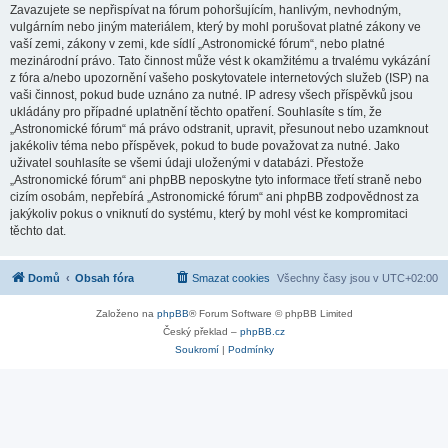
Zavazujete se nepřispívat na fórum pohoršujícím, hanlivým, nevhodným,
vulgárním nebo jiným materiálem, který by mohl porušovat platné zákony ve
vaší zemi, zákony v zemi, kde sídlí „Astronomické fórum“, nebo platné
mezinárodní právo. Tato činnost může vést k okamžitému a trvalému vykázání
z fóra a/nebo upozornění vašeho poskytovatele internetových služeb (ISP) na
vaši činnost, pokud bude uznáno za nutné. IP adresy všech příspěvků jsou
ukládány pro případné uplatnění těchto opatření. Souhlasíte s tím, že
„Astronomické fórum“ má právo odstranit, upravit, přesunout nebo uzamknout
jakékoliv téma nebo příspěvek, pokud to bude považovat za nutné. Jako
uživatel souhlasíte se všemi údaji uloženými v databázi. Přestože
„Astronomické fórum“ ani phpBB neposkytne tyto informace třetí straně nebo
cizím osobám, nepřebírá „Astronomické fórum“ ani phpBB zodpovědnost za
jakýkoliv pokus o vniknutí do systému, který by mohl vést ke kompromitaci
těchto dat.
Domů
Obsah fóra
Smazat cookies
Všechny časy jsou v
UTC+02:00
Založeno na
phpBB
® Forum Software © phpBB Limited
Český překlad –
phpBB.cz
Soukromí
|
Podmínky