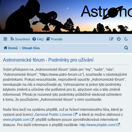
Smartfeed
FAQ
Pravidla
H
Domů
Obsah fóra
l
Astronomické fórum - Podmínky pro užívání
e
d
Svým přístupem na „Astronomické fórum“ (dále jen “my”, “naše”, “nás”,
“Astronomické fórum”, “https://www.astro-forum.cz”), souhlasíte s následujícími
a
podmínkami. Pokud nesouhlasíte, neprodleně opusťte „Astronomické fórum“,
t
nevstupujte na něj a nepoužívejte jej. Vyhrazujeme si právo tyto podmínky
kdykoliv změnit a učiníme vše potřebné pro to, abychom vás o této změně
informovali. Přesto je rozumné tyto podmínky průběžně sledovat vzhledem
k tomu, že používáním „Astronomické fórum“ s nimi souhlasíte.
Naše fóra beží na systému phpBB, což je řešení internetového fóra, které je
vydané pod licencí „
General Public License
“ a které je možno stáhnout z
www.phpbb.com
. phpBB software pouze zprostředkovává internetové
diskuze. Pro další informace o phpBB navštivte:
http://www.phpbb.com/
.