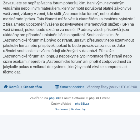
Zavazujete se nepřispívat na fórum pohoršujícím, hanlivým, nevhodným,
vulgárním nebo jiným materiálem, který by mohl porušovat platné zákony ve
vaší zemi, zákony v zemi, kde sídlí „Astronomické fórum“, nebo platné
mezinárodní právo. Tato činnost může vést k okamžitému a trvalému vykázání
z fóra a/nebo upozornění vašeho poskytovatele internetových služeb (ISP) na
vaši činnost, pokud bude uznáno za nutné. IP adresy všech příspěvků jsou
ukládány pro případné uplatnění těchto opatření. Souhlasíte s tím, že
„Astronomické fórum“ má právo odstranit, upravit, přesunout nebo uzamknout
jakékoliv téma nebo příspěvek, pokud to bude považovat za nutné. Jako
uživatel souhlasíte se všemi údaji uloženými v databázi. Přestože
„Astronomické fórum“ ani phpBB neposkytne tyto informace třetí straně nebo
cizím osobám, nepřebírá „Astronomické fórum“ ani phpBB zodpovědnost za
jakýkoliv pokus o vniknutí do systému, který by mohl vést ke kompromitaci
těchto dat.
Domů
Obsah fóra
Smazat cookies
Všechny časy jsou v
UTC+02:00
Založeno na
phpBB
® Forum Software © phpBB Limited
Český překlad –
phpBB.cz
Soukromí
|
Podmínky