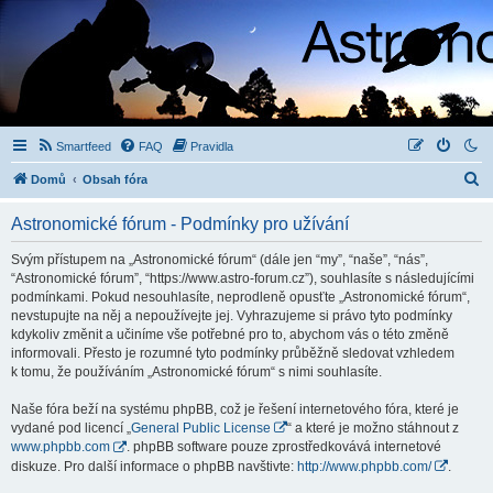
Smartfeed
FAQ
Pravidla
H
Domů
Obsah fóra
l
Astronomické fórum - Podmínky pro užívání
e
d
Svým přístupem na „Astronomické fórum“ (dále jen “my”, “naše”, “nás”,
“Astronomické fórum”, “https://www.astro-forum.cz”), souhlasíte s následujícími
a
podmínkami. Pokud nesouhlasíte, neprodleně opusťte „Astronomické fórum“,
t
nevstupujte na něj a nepoužívejte jej. Vyhrazujeme si právo tyto podmínky
kdykoliv změnit a učiníme vše potřebné pro to, abychom vás o této změně
informovali. Přesto je rozumné tyto podmínky průběžně sledovat vzhledem
k tomu, že používáním „Astronomické fórum“ s nimi souhlasíte.
Naše fóra beží na systému phpBB, což je řešení internetového fóra, které je
vydané pod licencí „
General Public License
“ a které je možno stáhnout z
www.phpbb.com
. phpBB software pouze zprostředkovává internetové
diskuze. Pro další informace o phpBB navštivte:
http://www.phpbb.com/
.