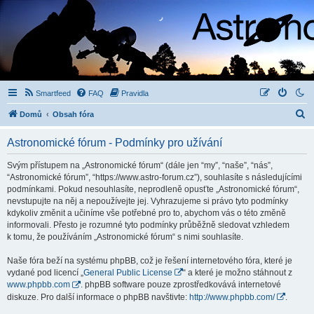
Smartfeed
FAQ
Pravidla
H
Domů
Obsah fóra
l
Astronomické fórum - Podmínky pro užívání
e
d
Svým přístupem na „Astronomické fórum“ (dále jen “my”, “naše”, “nás”,
“Astronomické fórum”, “https://www.astro-forum.cz”), souhlasíte s následujícími
a
podmínkami. Pokud nesouhlasíte, neprodleně opusťte „Astronomické fórum“,
t
nevstupujte na něj a nepoužívejte jej. Vyhrazujeme si právo tyto podmínky
kdykoliv změnit a učiníme vše potřebné pro to, abychom vás o této změně
informovali. Přesto je rozumné tyto podmínky průběžně sledovat vzhledem
k tomu, že používáním „Astronomické fórum“ s nimi souhlasíte.
Naše fóra beží na systému phpBB, což je řešení internetového fóra, které je
vydané pod licencí „
General Public License
“ a které je možno stáhnout z
www.phpbb.com
. phpBB software pouze zprostředkovává internetové
diskuze. Pro další informace o phpBB navštivte:
http://www.phpbb.com/
.