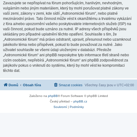
Zavazujete se nepřispívat na fórum pohoršujícím, hanlivým, nevhodným,
vulgárním nebo jiným materiálem, který by mohl porušovat platné zákony ve
vaší zemi, zákony v zemi, kde sídlí „Astronomické fórum“, nebo platné
mezinárodní právo. Tato činnost může vést k okamžitému a trvalému vykázání
z fóra a/nebo upozornění vašeho poskytovatele internetových služeb (ISP) na
vaši činnost, pokud bude uznáno za nutné. IP adresy všech příspěvků jsou
ukládány pro případné uplatnění těchto opatření. Souhlasíte s tím, že
„Astronomické fórum“ má právo odstranit, upravit, přesunout nebo uzamknout
jakékoliv téma nebo příspěvek, pokud to bude považovat za nutné. Jako
uživatel souhlasíte se všemi údaji uloženými v databázi. Přestože
„Astronomické fórum“ ani phpBB neposkytne tyto informace třetí straně nebo
cizím osobám, nepřebírá „Astronomické fórum“ ani phpBB zodpovědnost za
jakýkoliv pokus o vniknutí do systému, který by mohl vést ke kompromitaci
těchto dat.
Domů
Obsah fóra
Smazat cookies
Všechny časy jsou v
UTC+02:00
Založeno na
phpBB
® Forum Software © phpBB Limited
Český překlad –
phpBB.cz
Soukromí
|
Podmínky