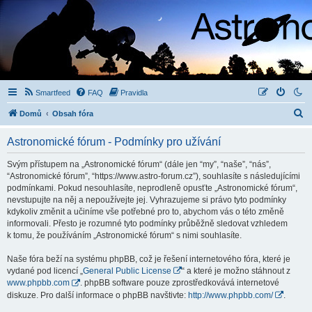
Smartfeed
FAQ
Pravidla
H
Domů
Obsah fóra
l
Astronomické fórum - Podmínky pro užívání
e
d
Svým přístupem na „Astronomické fórum“ (dále jen “my”, “naše”, “nás”,
“Astronomické fórum”, “https://www.astro-forum.cz”), souhlasíte s následujícími
a
podmínkami. Pokud nesouhlasíte, neprodleně opusťte „Astronomické fórum“,
t
nevstupujte na něj a nepoužívejte jej. Vyhrazujeme si právo tyto podmínky
kdykoliv změnit a učiníme vše potřebné pro to, abychom vás o této změně
informovali. Přesto je rozumné tyto podmínky průběžně sledovat vzhledem
k tomu, že používáním „Astronomické fórum“ s nimi souhlasíte.
Naše fóra beží na systému phpBB, což je řešení internetového fóra, které je
vydané pod licencí „
General Public License
“ a které je možno stáhnout z
www.phpbb.com
. phpBB software pouze zprostředkovává internetové
diskuze. Pro další informace o phpBB navštivte:
http://www.phpbb.com/
.