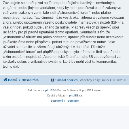
Zavazujete se nepřispívat na fórum pohoršujícím, hanlivým, nevhodným,
vulgárním nebo jiným materiálem, který by mohl porušovat platné zákony ve
vaší zemi, zákony v zemi, kde sídlí „Astronomické fórum“, nebo platné
mezinárodní právo. Tato činnost může vést k okamžitému a trvalému vykázání
z fóra a/nebo upozornění vašeho poskytovatele internetových služeb (ISP) na
vaši činnost, pokud bude uznáno za nutné. IP adresy všech příspěvků jsou
ukládány pro případné uplatnění těchto opatření. Souhlasíte s tím, že
„Astronomické fórum“ má právo odstranit, upravit, přesunout nebo uzamknout
jakékoliv téma nebo příspěvek, pokud to bude považovat za nutné. Jako
uživatel souhlasíte se všemi údaji uloženými v databázi. Přestože
„Astronomické fórum“ ani phpBB neposkytne tyto informace třetí straně nebo
cizím osobám, nepřebírá „Astronomické fórum“ ani phpBB zodpovědnost za
jakýkoliv pokus o vniknutí do systému, který by mohl vést ke kompromitaci
těchto dat.
Domů
Obsah fóra
Smazat cookies
Všechny časy jsou v
UTC+02:00
Založeno na
phpBB
® Forum Software © phpBB Limited
Český překlad –
phpBB.cz
Soukromí
|
Podmínky