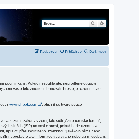
Hledat
Pokročilé hledání
Registrovat
Přihlásit se
Dark mode
jícími podmínkami. Pokud nesouhlasíte, neprodleně opusťte
abychom vás o této změně informovali. Přesto je rozumné tyto
nout z
www.phpbb.com
. phpBB software pouze
e vaší zemi, zákony v zemi, kde sídlí „Astronomické fórum“,
tových služeb (ISP) na vaši činnost, pokud bude uznáno za
anit, upravit, přesunout nebo uzamknout jakékoliv téma nebo
hpBB neposkytne tyto informace třetí straně nebo cizím osobám,