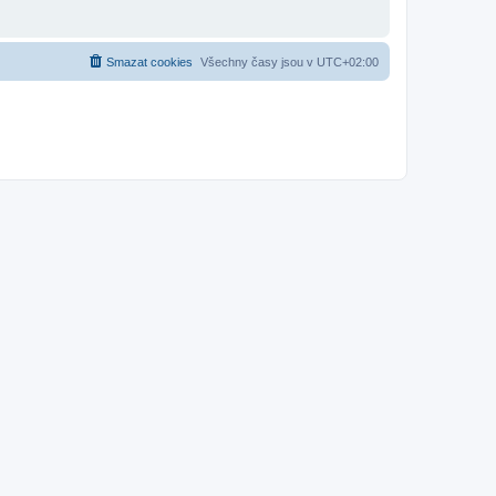
Smazat cookies
Všechny časy jsou v
UTC+02:00