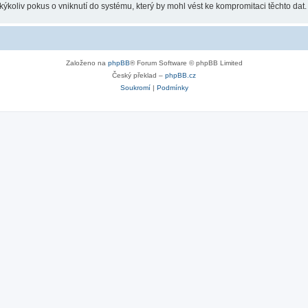
koliv pokus o vniknutí do systému, který by mohl vést ke kompromitaci těchto dat.
Založeno na
phpBB
® Forum Software © phpBB Limited
Český překlad –
phpBB.cz
Soukromí
|
Podmínky