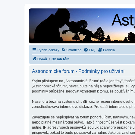
Rychlé odkazy
Smartfeed
FAQ
Pravidla
Domů
Obsah fóra
Astronomické fórum - Podmínky pro užívání
Svým přístupem na „Astronomické fórum“ (dále jen “my”, “naše”,
„Astronomické fórum“, nevstupujte na něj a nepoužívejte jej. V
podmínky průběžně sledovat vzhledem k tomu, že používáním „
Naše fóra beží na systému phpBB, což je řešení internetového fó
zprostředkovává internetové diskuze. Pro další informace o ph
Zavazujete se nepřispívat na fórum pohoršujícím, hanlivým, ne
nebo platné mezinárodní právo. Tato činnost může vést k okam
nutné. IP adresy všech příspěvků jsou ukládány pro případné up
příspěvek, pokud to bude považovat za nutné. Jako uživatel so