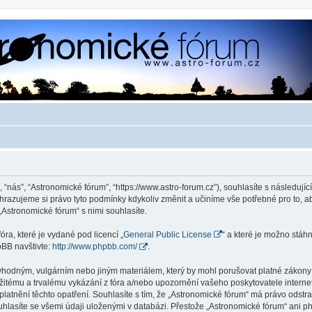
 “nás”, “Astronomické fórum”, “https://www.astro-forum.cz”), souhlasíte s následu
yhrazujeme si právo tyto podmínky kdykoliv změnit a učiníme vše potřebné pro to, 
Astronomické fórum“ s nimi souhlasíte.
ra, které je vydané pod licencí „
General Public License
“ a které je možno stáh
pBB navštivte:
http://www.phpbb.com/
.
vhodným, vulgárním nebo jiným materiálem, který by mohl porušovat platné zákony v
žitému a trvalému vykázání z fóra a/nebo upozornění vašeho poskytovatele interne
latnění těchto opatření. Souhlasíte s tím, že „Astronomické fórum“ má právo odstr
uhlasíte se všemi údaji uloženými v databázi. Přestože „Astronomické fórum“ ani p