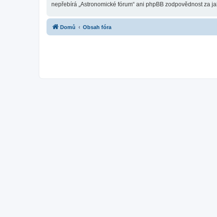
nepřebírá „Astronomické fórum“ ani phpBB zodpovědnost za jaký
Domů
Obsah fóra