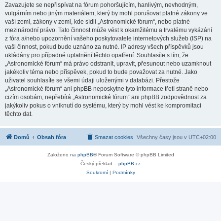
Zavazujete se nepřispívat na fórum pohoršujícím, hanlivým, nevhodným,
vulgárním nebo jiným materiálem, který by mohl porušovat platné zákony ve
vaší zemi, zákony v zemi, kde sídlí „Astronomické fórum“, nebo platné
mezinárodní právo. Tato činnost může vést k okamžitému a trvalému vykázání
z fóra a/nebo upozornění vašeho poskytovatele internetových služeb (ISP) na
vaši činnost, pokud bude uznáno za nutné. IP adresy všech příspěvků jsou
ukládány pro případné uplatnění těchto opatření. Souhlasíte s tím, že
„Astronomické fórum“ má právo odstranit, upravit, přesunout nebo uzamknout
jakékoliv téma nebo příspěvek, pokud to bude považovat za nutné. Jako
uživatel souhlasíte se všemi údaji uloženými v databázi. Přestože
„Astronomické fórum“ ani phpBB neposkytne tyto informace třetí straně nebo
cizím osobám, nepřebírá „Astronomické fórum“ ani phpBB zodpovědnost za
jakýkoliv pokus o vniknutí do systému, který by mohl vést ke kompromitaci
těchto dat.
Domů
Obsah fóra
Smazat cookies
Všechny časy jsou v
UTC+02:00
Založeno na
phpBB
® Forum Software © phpBB Limited
Český překlad –
phpBB.cz
Soukromí
|
Podmínky