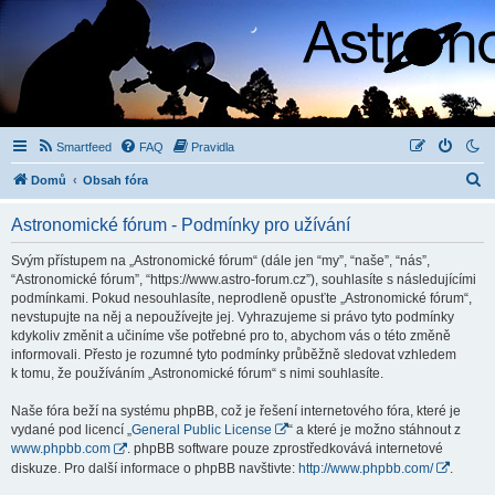
Smartfeed
FAQ
Pravidla
H
Domů
Obsah fóra
l
Astronomické fórum - Podmínky pro užívání
e
d
Svým přístupem na „Astronomické fórum“ (dále jen “my”, “naše”, “nás”,
“Astronomické fórum”, “https://www.astro-forum.cz”), souhlasíte s následujícími
a
podmínkami. Pokud nesouhlasíte, neprodleně opusťte „Astronomické fórum“,
t
nevstupujte na něj a nepoužívejte jej. Vyhrazujeme si právo tyto podmínky
kdykoliv změnit a učiníme vše potřebné pro to, abychom vás o této změně
informovali. Přesto je rozumné tyto podmínky průběžně sledovat vzhledem
k tomu, že používáním „Astronomické fórum“ s nimi souhlasíte.
Naše fóra beží na systému phpBB, což je řešení internetového fóra, které je
vydané pod licencí „
General Public License
“ a které je možno stáhnout z
www.phpbb.com
. phpBB software pouze zprostředkovává internetové
diskuze. Pro další informace o phpBB navštivte:
http://www.phpbb.com/
.