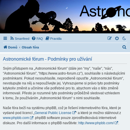
Smartfeed
FAQ
Pravidla
H
Domů
Obsah fóra
l
Astronomické fórum - Podmínky pro užívání
e
d
Svým přístupem na „Astronomické fórum“ (dále jen “my”, “naše”, “nás”,
“Astronomické fórum”, “https://www.astro-forum.cz”), souhlasíte s následujícími
a
podmínkami. Pokud nesouhlasíte, neprodleně opusťte „Astronomické fórum“,
t
nevstupujte na něj a nepoužívejte jej. Vyhrazujeme si právo tyto podmínky
kdykoliv změnit a učiníme vše potřebné pro to, abychom vás o této změně
informovali. Přesto je rozumné tyto podmínky průběžně sledovat vzhledem
k tomu, že používáním „Astronomické fórum“ s nimi souhlasíte.
Naše fóra beží na systému phpBB, což je řešení internetového fóra, které je
vydané pod licencí „
General Public License
“ a které je možno stáhnout z
www.phpbb.com
. phpBB software pouze zprostředkovává internetové
diskuze. Pro další informace o phpBB navštivte:
http://www.phpbb.com/
.