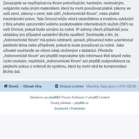
Zavazujete se nepřispívat na fórum pohoršujícím, hanlivým, nevhodným,
vulgárním nebo jiným materiálem, který by mohl porušovat platné zákony ve
vaší zemi, zákony v zemi, kde sídlí „Astronomické fórum“, nebo platné
mezinárodní právo. Tato činnost může vést k okamžitému a trvalému vykázání
z fóra a/nebo upozornění vašeho poskytovatele internetových služeb (ISP) na
vaši činnost, pokud bude uznáno za nutné. IP adresy všech příspěvků jsou
ukládány pro případné uplatnění těchto opatření. Souhlasíte s tím, že
„Astronomické fórum“ má právo odstranit, upravit, přesunout nebo uzamknout
jakékoliv téma nebo příspěvek, pokud to bude považovat za nutné. Jako
uživatel souhlasíte se všemi údaji uloženými v databázi. Přestože
„Astronomické fórum“ ani phpBB neposkytne tyto informace třetí straně nebo
cizím osobám, nepřebírá „Astronomické fórum“ ani phpBB zodpovědnost za
jakýkoliv pokus o vniknutí do systému, který by mohl vést ke kompromitaci
těchto dat.
Domů
Obsah fóra
Smazat cookies
Všechny časy jsou v
UTC+02:00
Založeno na
phpBB
® Forum Software © phpBB Limited
Český překlad –
phpBB.cz
Soukromí
|
Podmínky