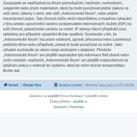
Zavazujete se nepřispívat na fórum pohoršujícím, hanlivým, nevhodným,
vulgárním nebo jiným materiálem, který by mohl porušovat platné zákony ve
vaší zemi, zákony v zemi, kde sídlí „Astronomické fórum“, nebo platné
mezinárodní právo. Tato činnost může vést k okamžitému a trvalému vykázání
z fóra a/nebo upozornění vašeho poskytovatele internetových služeb (ISP) na
vaši činnost, pokud bude uznáno za nutné. IP adresy všech příspěvků jsou
ukládány pro případné uplatnění těchto opatření. Souhlasíte s tím, že
„Astronomické fórum“ má právo odstranit, upravit, přesunout nebo uzamknout
jakékoliv téma nebo příspěvek, pokud to bude považovat za nutné. Jako
uživatel souhlasíte se všemi údaji uloženými v databázi. Přestože
„Astronomické fórum“ ani phpBB neposkytne tyto informace třetí straně nebo
cizím osobám, nepřebírá „Astronomické fórum“ ani phpBB zodpovědnost za
jakýkoliv pokus o vniknutí do systému, který by mohl vést ke kompromitaci
těchto dat.
Domů
Obsah fóra
Smazat cookies
Všechny časy jsou v
UTC+02:00
Založeno na
phpBB
® Forum Software © phpBB Limited
Český překlad –
phpBB.cz
Soukromí
|
Podmínky