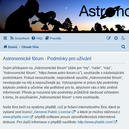
Smartfeed
FAQ
Pravidla
H
Domů
Obsah fóra
l
Astronomické fórum - Podmínky pro užívání
e
d
Svým přístupem na „Astronomické fórum“ (dále jen “my”, “naše”, “nás”,
“Astronomické fórum”, “https://www.astro-forum.cz”), souhlasíte s následujícími
a
podmínkami. Pokud nesouhlasíte, neprodleně opusťte „Astronomické fórum“,
t
nevstupujte na něj a nepoužívejte jej. Vyhrazujeme si právo tyto podmínky
kdykoliv změnit a učiníme vše potřebné pro to, abychom vás o této změně
informovali. Přesto je rozumné tyto podmínky průběžně sledovat vzhledem
k tomu, že používáním „Astronomické fórum“ s nimi souhlasíte.
Naše fóra beží na systému phpBB, což je řešení internetového fóra, které je
vydané pod licencí „
General Public License
“ a které je možno stáhnout z
www.phpbb.com
. phpBB software pouze zprostředkovává internetové
diskuze. Pro další informace o phpBB navštivte:
http://www.phpbb.com/
.