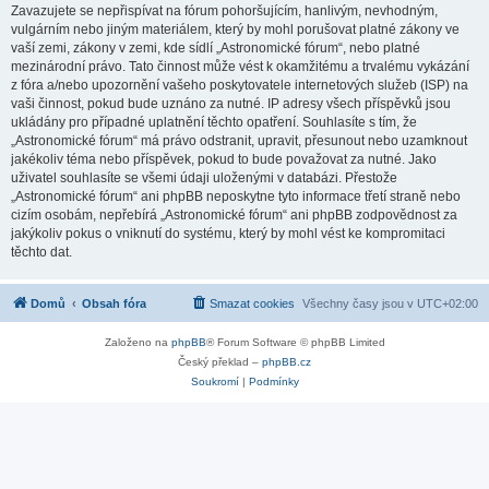
Zavazujete se nepřispívat na fórum pohoršujícím, hanlivým, nevhodným,
vulgárním nebo jiným materiálem, který by mohl porušovat platné zákony ve
vaší zemi, zákony v zemi, kde sídlí „Astronomické fórum“, nebo platné
mezinárodní právo. Tato činnost může vést k okamžitému a trvalému vykázání
z fóra a/nebo upozornění vašeho poskytovatele internetových služeb (ISP) na
vaši činnost, pokud bude uznáno za nutné. IP adresy všech příspěvků jsou
ukládány pro případné uplatnění těchto opatření. Souhlasíte s tím, že
„Astronomické fórum“ má právo odstranit, upravit, přesunout nebo uzamknout
jakékoliv téma nebo příspěvek, pokud to bude považovat za nutné. Jako
uživatel souhlasíte se všemi údaji uloženými v databázi. Přestože
„Astronomické fórum“ ani phpBB neposkytne tyto informace třetí straně nebo
cizím osobám, nepřebírá „Astronomické fórum“ ani phpBB zodpovědnost za
jakýkoliv pokus o vniknutí do systému, který by mohl vést ke kompromitaci
těchto dat.
Domů
Obsah fóra
Smazat cookies
Všechny časy jsou v
UTC+02:00
Založeno na
phpBB
® Forum Software © phpBB Limited
Český překlad –
phpBB.cz
Soukromí
|
Podmínky