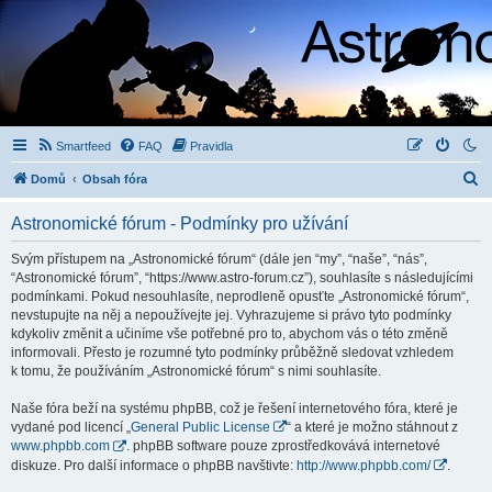
Smartfeed
FAQ
Pravidla
H
Domů
Obsah fóra
l
Astronomické fórum - Podmínky pro užívání
e
d
Svým přístupem na „Astronomické fórum“ (dále jen “my”, “naše”, “nás”,
“Astronomické fórum”, “https://www.astro-forum.cz”), souhlasíte s následujícími
a
podmínkami. Pokud nesouhlasíte, neprodleně opusťte „Astronomické fórum“,
t
nevstupujte na něj a nepoužívejte jej. Vyhrazujeme si právo tyto podmínky
kdykoliv změnit a učiníme vše potřebné pro to, abychom vás o této změně
informovali. Přesto je rozumné tyto podmínky průběžně sledovat vzhledem
k tomu, že používáním „Astronomické fórum“ s nimi souhlasíte.
Naše fóra beží na systému phpBB, což je řešení internetového fóra, které je
vydané pod licencí „
General Public License
“ a které je možno stáhnout z
www.phpbb.com
. phpBB software pouze zprostředkovává internetové
diskuze. Pro další informace o phpBB navštivte:
http://www.phpbb.com/
.