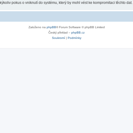
koliv pokus o vniknutí do systému, který by mohl vést ke kompromitaci těchto dat.
Založeno na
phpBB
® Forum Software © phpBB Limited
Český překlad –
phpBB.cz
Soukromí
|
Podmínky