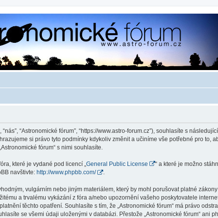
 “nás”, “Astronomické fórum”, “https://www.astro-forum.cz”), souhlasíte s následu
yhrazujeme si právo tyto podmínky kdykoliv změnit a učiníme vše potřebné pro to, 
Astronomické fórum“ s nimi souhlasíte.
ra, které je vydané pod licencí „
General Public License
“ a které je možno stáh
pBB navštivte:
http://www.phpbb.com/
.
vhodným, vulgárním nebo jiným materiálem, který by mohl porušovat platné zákony v
žitému a trvalému vykázání z fóra a/nebo upozornění vašeho poskytovatele interne
latnění těchto opatření. Souhlasíte s tím, že „Astronomické fórum“ má právo odstr
uhlasíte se všemi údaji uloženými v databázi. Přestože „Astronomické fórum“ ani p