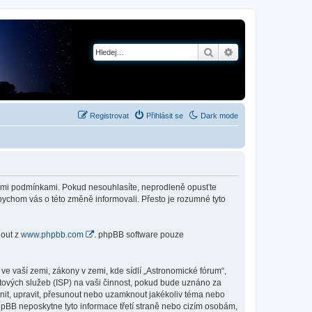
Hledat
Pokročilé hledání
Registrovat
Přihlásit se
Dark mode
jícími podmínkami. Pokud nesouhlasíte, neprodleně opusťte
abychom vás o této změně informovali. Přesto je rozumné tyto
nout z
www.phpbb.com
. phpBB software pouze
e vaší zemi, zákony v zemi, kde sídlí „Astronomické fórum“,
tových služeb (ISP) na vaši činnost, pokud bude uznáno za
anit, upravit, přesunout nebo uzamknout jakékoliv téma nebo
hpBB neposkytne tyto informace třetí straně nebo cizím osobám,