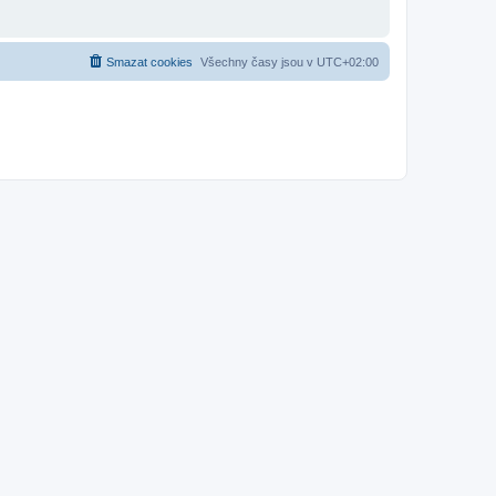
Smazat cookies
Všechny časy jsou v
UTC+02:00