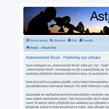
Rychlé odkazy
Smartfeed
FAQ
Pravidla
Domů
Obsah fóra
Astronomické fórum - Podmínky pro užívání
Svým přístupem na „Astronomické fórum“ (dále jen “my”, “naše”,
„Astronomické fórum“, nevstupujte na něj a nepoužívejte jej. V
podmínky průběžně sledovat vzhledem k tomu, že používáním „
Naše fóra beží na systému phpBB, což je řešení internetového fó
zprostředkovává internetové diskuze. Pro další informace o ph
Zavazujete se nepřispívat na fórum pohoršujícím, hanlivým, ne
nebo platné mezinárodní právo. Tato činnost může vést k okam
nutné. IP adresy všech příspěvků jsou ukládány pro případné up
příspěvek, pokud to bude považovat za nutné. Jako uživatel so