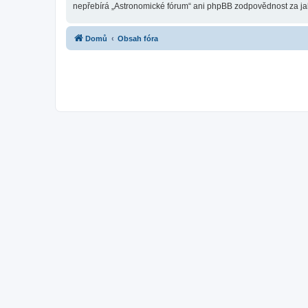
nepřebírá „Astronomické fórum“ ani phpBB zodpovědnost za jaký
Domů
Obsah fóra