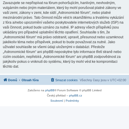
Zavazujete se nepřispívat na fórum pohoršujícím, hanlivým, nevhodným,
vulgárním nebo jiným materiálem, který by mohl porušovat platné zákony ve
vaší zemi, zákony v zemi, kde sídlí „Astronomické fórum“, nebo platné
mezinárodní právo. Tato činnost může vést k okamžitému a trvalému vykázání
z fóra a/nebo upozornění vašeho poskytovatele internetových služeb (ISP) na
vaši činnost, pokud bude uznáno za nutné. IP adresy všech příspěvků jsou
ukládány pro případné uplatnění těchto opatření. Souhlasíte s tím, že
„Astronomické fórum“ má právo odstranit, upravit, přesunout nebo uzamknout
jakékoliv téma nebo příspěvek, pokud to bude považovat za nutné. Jako
uživatel souhlasíte se všemi údaji uloženými v databázi. Přestože
„Astronomické fórum“ ani phpBB neposkytne tyto informace třetí straně nebo
cizím osobám, nepřebírá „Astronomické fórum“ ani phpBB zodpovědnost za
jakýkoliv pokus o vniknutí do systému, který by mohl vést ke kompromitaci
těchto dat.
Domů
Obsah fóra
Smazat cookies
Všechny časy jsou v
UTC+02:00
Založeno na
phpBB
® Forum Software © phpBB Limited
Český překlad –
phpBB.cz
Soukromí
|
Podmínky