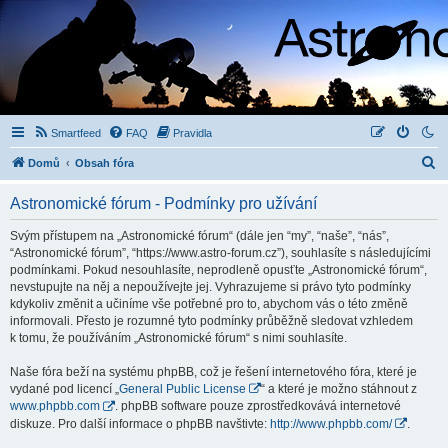
Smartfeed
FAQ
Pravidla
H
Domů
Obsah fóra
l
Astronomické fórum - Podmínky pro užívání
e
d
Svým přístupem na „Astronomické fórum“ (dále jen “my”, “naše”, “nás”,
“Astronomické fórum”, “https://www.astro-forum.cz”), souhlasíte s následujícími
a
podmínkami. Pokud nesouhlasíte, neprodleně opusťte „Astronomické fórum“,
t
nevstupujte na něj a nepoužívejte jej. Vyhrazujeme si právo tyto podmínky
kdykoliv změnit a učiníme vše potřebné pro to, abychom vás o této změně
informovali. Přesto je rozumné tyto podmínky průběžně sledovat vzhledem
k tomu, že používáním „Astronomické fórum“ s nimi souhlasíte.
Naše fóra beží na systému phpBB, což je řešení internetového fóra, které je
vydané pod licencí „
General Public License
“ a které je možno stáhnout z
www.phpbb.com
. phpBB software pouze zprostředkovává internetové
diskuze. Pro další informace o phpBB navštivte:
http://www.phpbb.com/
.