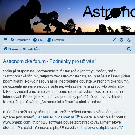
Smartfeed
FAQ
Pravidla
H
Domů
Obsah fóra
l
Astronomické fórum - Podmínky pro užívání
e
d
Svým přístupem na „Astronomické fórum“ (dále jen “my”, “naše”, “nás”,
“Astronomické fórum”, “https://www.astro-forum.cz”), souhlasíte s následujícími
a
podmínkami. Pokud nesouhlasíte, neprodleně opusťte „Astronomické fórum“,
t
nevstupujte na něj a nepoužívejte jej. Vyhrazujeme si právo tyto podmínky
kdykoliv změnit a učiníme vše potřebné pro to, abychom vás o této změně
informovali. Přesto je rozumné tyto podmínky průběžně sledovat vzhledem
k tomu, že používáním „Astronomické fórum“ s nimi souhlasíte.
Naše fóra beží na systému phpBB, což je řešení internetového fóra, které je
vydané pod licencí „
General Public License
“ a které je možno stáhnout z
www.phpbb.com
. phpBB software pouze zprostředkovává internetové
diskuze. Pro další informace o phpBB navštivte:
http://www.phpbb.com/
.