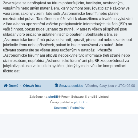
Zavazujete se nepřispívat na fórum pohoršujícím, hanlivým, nevhodným,
vulgárním nebo jiným materiálem, který by mohl porušovat platné zákony ve
vaší zemi, zákony v zemi, kde sídlí „Astronomické fórum“, nebo platné
mezinárodní právo. Tato činnost může vést k okamžitému a trvalému vykázání
z fóra a/nebo upozornění vašeho poskytovatele internetových služeb (ISP) na
vaši činnost, pokud bude uznáno za nutné. IP adresy všech příspěvků jsou
ukládány pro případné uplatnění těchto opatření. Souhlasíte s tím, že
„Astronomické fórum“ má právo odstranit, upravit, přesunout nebo uzamknout
jakékoliv téma nebo příspěvek, pokud to bude považovat za nutné. Jako
uživatel souhlasíte se všemi údaji uloženými v databázi. Přestože
„Astronomické fórum“ ani phpBB neposkytne tyto informace třetí straně nebo
cizím osobám, nepřebírá „Astronomické fórum“ ani phpBB zodpovědnost za
jakýkoliv pokus o vniknutí do systému, který by mohl vést ke kompromitaci
těchto dat.
Domů
Obsah fóra
Smazat cookies
Všechny časy jsou v
UTC+02:00
Založeno na
phpBB
® Forum Software © phpBB Limited
Český překlad –
phpBB.cz
Soukromí
|
Podmínky