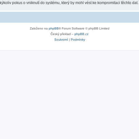
koliv pokus o vniknutí do systému, který by mohl vést ke kompromitaci těchto dat.
Založeno na
phpBB
® Forum Software © phpBB Limited
Český překlad –
phpBB.cz
Soukromí
|
Podmínky