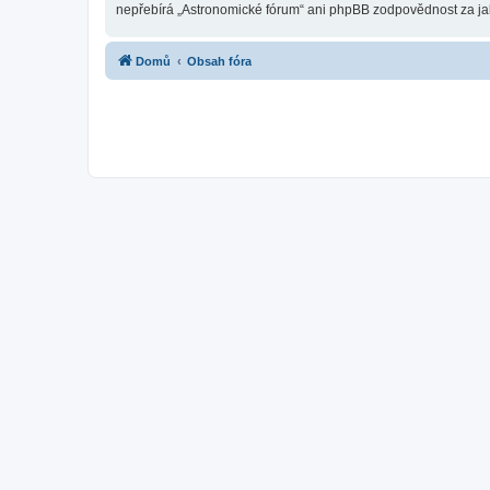
nepřebírá „Astronomické fórum“ ani phpBB zodpovědnost za jaký
Domů
Obsah fóra