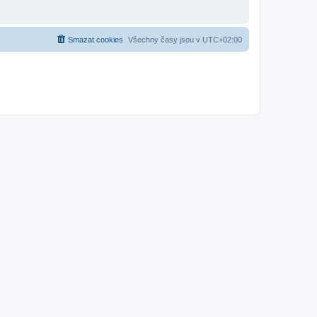
Smazat cookies
Všechny časy jsou v
UTC+02:00