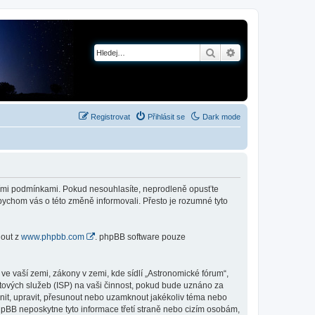
Hledat
Pokročilé hledání
Registrovat
Přihlásit se
Dark mode
jícími podmínkami. Pokud nesouhlasíte, neprodleně opusťte
abychom vás o této změně informovali. Přesto je rozumné tyto
nout z
www.phpbb.com
. phpBB software pouze
e vaší zemi, zákony v zemi, kde sídlí „Astronomické fórum“,
tových služeb (ISP) na vaši činnost, pokud bude uznáno za
anit, upravit, přesunout nebo uzamknout jakékoliv téma nebo
hpBB neposkytne tyto informace třetí straně nebo cizím osobám,