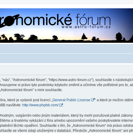
 “nás”, “Astronomické fórum”, “https://www.astro-forum.cz”), souhlasíte s následu
yhrazujeme si právo tyto podmínky kdykoliv změnit a učiníme vše potřebné pro to, 
Astronomické fórum“ s nimi souhlasíte.
ra, které je vydané pod licencí „
General Public License
“ a které je možno stáh
pBB navštivte:
http://www.phpbb.com/
.
vhodným, vulgárním nebo jiným materiálem, který by mohl porušovat platné zákony v
žitému a trvalému vykázání z fóra a/nebo upozornění vašeho poskytovatele interne
latnění těchto opatření. Souhlasíte s tím, že „Astronomické fórum“ má právo odstr
uhlasíte se všemi údaji uloženými v databázi. Přestože „Astronomické fórum“ ani p