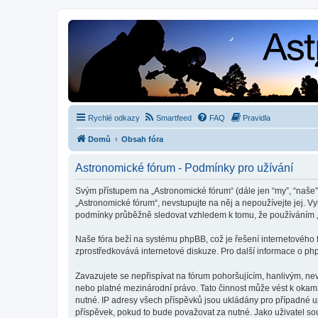
Rychlé odkazy
Smartfeed
FAQ
Pravidla
Domů
Obsah fóra
Astronomické fórum - Podmínky pro užívání
Svým přístupem na „Astronomické fórum“ (dále jen “my”, “naše”,
„Astronomické fórum“, nevstupujte na něj a nepoužívejte jej. V
podmínky průběžně sledovat vzhledem k tomu, že používáním „
Naše fóra beží na systému phpBB, což je řešení internetového fó
zprostředkovává internetové diskuze. Pro další informace o ph
Zavazujete se nepřispívat na fórum pohoršujícím, hanlivým, ne
nebo platné mezinárodní právo. Tato činnost může vést k okam
nutné. IP adresy všech příspěvků jsou ukládány pro případné up
příspěvek, pokud to bude považovat za nutné. Jako uživatel so