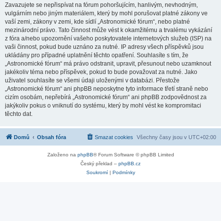
Zavazujete se nepřispívat na fórum pohoršujícím, hanlivým, nevhodným,
vulgárním nebo jiným materiálem, který by mohl porušovat platné zákony ve
vaší zemi, zákony v zemi, kde sídlí „Astronomické fórum“, nebo platné
mezinárodní právo. Tato činnost může vést k okamžitému a trvalému vykázání
z fóra a/nebo upozornění vašeho poskytovatele internetových služeb (ISP) na
vaši činnost, pokud bude uznáno za nutné. IP adresy všech příspěvků jsou
ukládány pro případné uplatnění těchto opatření. Souhlasíte s tím, že
„Astronomické fórum“ má právo odstranit, upravit, přesunout nebo uzamknout
jakékoliv téma nebo příspěvek, pokud to bude považovat za nutné. Jako
uživatel souhlasíte se všemi údaji uloženými v databázi. Přestože
„Astronomické fórum“ ani phpBB neposkytne tyto informace třetí straně nebo
cizím osobám, nepřebírá „Astronomické fórum“ ani phpBB zodpovědnost za
jakýkoliv pokus o vniknutí do systému, který by mohl vést ke kompromitaci
těchto dat.
Domů
Obsah fóra
Smazat cookies
Všechny časy jsou v
UTC+02:00
Založeno na
phpBB
® Forum Software © phpBB Limited
Český překlad –
phpBB.cz
Soukromí
|
Podmínky