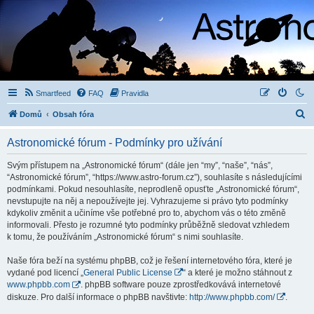
Smartfeed
FAQ
Pravidla
H
Domů
Obsah fóra
l
Astronomické fórum - Podmínky pro užívání
e
d
Svým přístupem na „Astronomické fórum“ (dále jen “my”, “naše”, “nás”,
“Astronomické fórum”, “https://www.astro-forum.cz”), souhlasíte s následujícími
a
podmínkami. Pokud nesouhlasíte, neprodleně opusťte „Astronomické fórum“,
t
nevstupujte na něj a nepoužívejte jej. Vyhrazujeme si právo tyto podmínky
kdykoliv změnit a učiníme vše potřebné pro to, abychom vás o této změně
informovali. Přesto je rozumné tyto podmínky průběžně sledovat vzhledem
k tomu, že používáním „Astronomické fórum“ s nimi souhlasíte.
Naše fóra beží na systému phpBB, což je řešení internetového fóra, které je
vydané pod licencí „
General Public License
“ a které je možno stáhnout z
www.phpbb.com
. phpBB software pouze zprostředkovává internetové
diskuze. Pro další informace o phpBB navštivte:
http://www.phpbb.com/
.