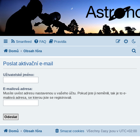
Smartfeed
FAQ
Pravidla
H
Domů
Obsah fóra
l
Poslat aktivační e-mail
e
d
Uživatelské jméno:
a
t
E-mailová adresa:
Musíte uvést adresu nastavenou u vašeho účtu. Pokud jste ji neměnili, tak je to e-
mailová adresa, se kterou jste se registrovali.
Domů
Obsah fóra
Smazat cookies
Všechny časy jsou v
UTC+02:00