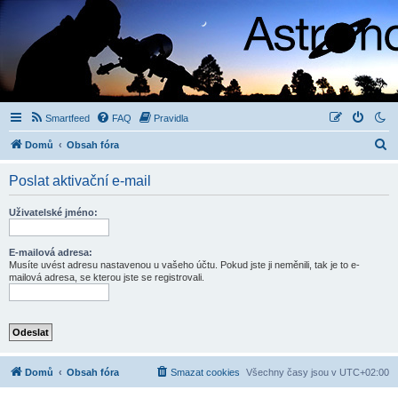
Smartfeed
FAQ
Pravidla
H
Domů
Obsah fóra
l
Poslat aktivační e-mail
e
d
Uživatelské jméno:
a
t
E-mailová adresa:
Musíte uvést adresu nastavenou u vašeho účtu. Pokud jste ji neměnili, tak je to e-
mailová adresa, se kterou jste se registrovali.
Domů
Obsah fóra
Smazat cookies
Všechny časy jsou v
UTC+02:00