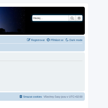
Hledat
Pokročilé hledání
Registrovat
Přihlásit se
Dark mode
Smazat cookies
Všechny časy jsou v
UTC+02:00