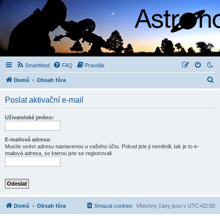
Smartfeed
FAQ
Pravidla
H
Domů
Obsah fóra
l
Poslat aktivační e-mail
e
d
Uživatelské jméno:
a
t
E-mailová adresa:
Musíte uvést adresu nastavenou u vašeho účtu. Pokud jste ji neměnili, tak je to e-
mailová adresa, se kterou jste se registrovali.
Domů
Obsah fóra
Smazat cookies
Všechny časy jsou v
UTC+02:00