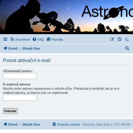
Smartfeed
FAQ
Pravidla
H
Domů
Obsah fóra
l
Poslat aktivační e-mail
e
d
Uživatelské jméno:
a
t
E-mailová adresa:
Musíte uvést adresu nastavenou u vašeho účtu. Pokud jste ji neměnili, tak je to e-
mailová adresa, se kterou jste se registrovali.
Domů
Obsah fóra
Smazat cookies
Všechny časy jsou v
UTC+02:00