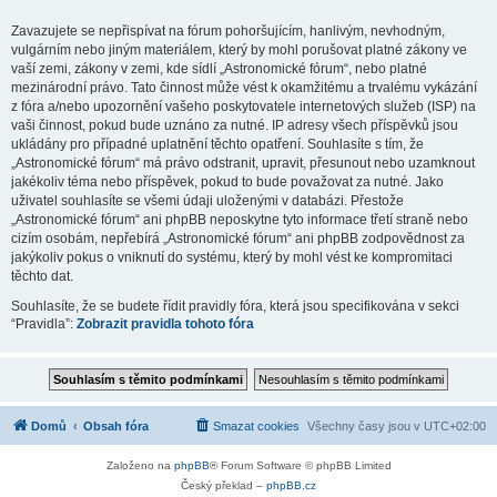
Zavazujete se nepřispívat na fórum pohoršujícím, hanlivým, nevhodným,
vulgárním nebo jiným materiálem, který by mohl porušovat platné zákony ve
vaší zemi, zákony v zemi, kde sídlí „Astronomické fórum“, nebo platné
mezinárodní právo. Tato činnost může vést k okamžitému a trvalému vykázání
z fóra a/nebo upozornění vašeho poskytovatele internetových služeb (ISP) na
vaši činnost, pokud bude uznáno za nutné. IP adresy všech příspěvků jsou
ukládány pro případné uplatnění těchto opatření. Souhlasíte s tím, že
„Astronomické fórum“ má právo odstranit, upravit, přesunout nebo uzamknout
jakékoliv téma nebo příspěvek, pokud to bude považovat za nutné. Jako
uživatel souhlasíte se všemi údaji uloženými v databázi. Přestože
„Astronomické fórum“ ani phpBB neposkytne tyto informace třetí straně nebo
cizím osobám, nepřebírá „Astronomické fórum“ ani phpBB zodpovědnost za
jakýkoliv pokus o vniknutí do systému, který by mohl vést ke kompromitaci
těchto dat.
Souhlasíte, že se budete řídit pravidly fóra, která jsou specifikována v sekci
“Pravidla”:
Zobrazit pravidla tohoto fóra
Domů
Obsah fóra
Smazat cookies
Všechny časy jsou v
UTC+02:00
Založeno na
phpBB
® Forum Software © phpBB Limited
Český překlad –
phpBB.cz