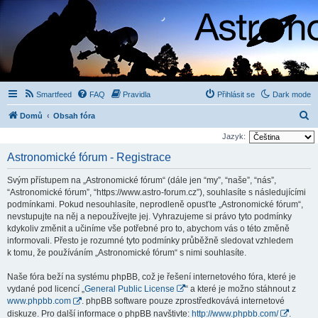
Smartfeed
FAQ
Pravidla
Přihlásit se
Dark mode
H
Domů
Obsah fóra
l
Jazyk:
e
Astronomické fórum - Registrace
d
Svým přístupem na „Astronomické fórum“ (dále jen “my”, “naše”, “nás”,
a
“Astronomické fórum”, “https://www.astro-forum.cz”), souhlasíte s následujícími
t
podmínkami. Pokud nesouhlasíte, neprodleně opusťte „Astronomické fórum“,
nevstupujte na něj a nepoužívejte jej. Vyhrazujeme si právo tyto podmínky
kdykoliv změnit a učiníme vše potřebné pro to, abychom vás o této změně
informovali. Přesto je rozumné tyto podmínky průběžně sledovat vzhledem
k tomu, že používáním „Astronomické fórum“ s nimi souhlasíte.
Naše fóra beží na systému phpBB, což je řešení internetového fóra, které je
vydané pod licencí „
General Public License
“ a které je možno stáhnout z
www.phpbb.com
. phpBB software pouze zprostředkovává internetové
diskuze. Pro další informace o phpBB navštivte:
http://www.phpbb.com/
.