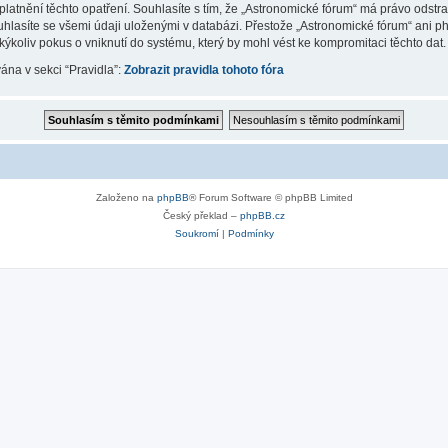
latnění těchto opatření. Souhlasíte s tím, že „Astronomické fórum“ má právo odstr
uhlasíte se všemi údaji uloženými v databázi. Přestože „Astronomické fórum“ ani p
koliv pokus o vniknutí do systému, který by mohl vést ke kompromitaci těchto dat.
vána v sekci “Pravidla”:
Zobrazit pravidla tohoto fóra
Založeno na
phpBB
® Forum Software © phpBB Limited
Český překlad –
phpBB.cz
Soukromí
|
Podmínky