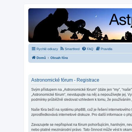
Rychlé odkazy
Smartfeed
FAQ
Pravidla
Domů
Obsah fóra
Astronomické fórum - Registrace
Svým přístupem na „Astronomické fórum“ (dále jen “my”, “naše”,
„Astronomické fórum“, nevstupujte na něj a nepoužívejte jej. V
podmínky průběžně sledovat vzhledem k tomu, že používáním „
Naše fóra beží na systému phpBB, což je řešení internetového fó
zprostředkovává internetové diskuze. Pro další informace o ph
Zavazujete se nepřispívat na fórum pohoršujícím, hanlivým, ne
nebo platné mezinárodní právo. Tato činnost může vést k okam