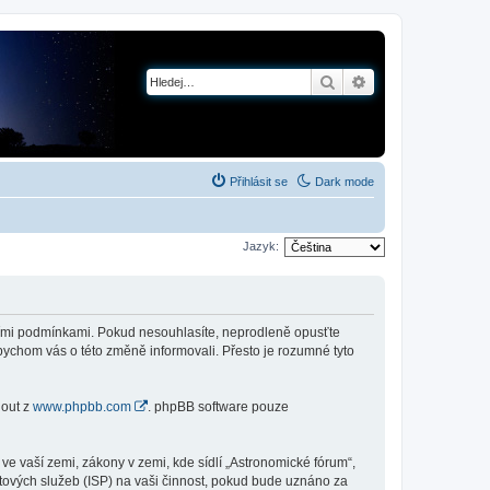
Hledat
Pokročilé hledání
Přihlásit se
Dark mode
Jazyk:
jícími podmínkami. Pokud nesouhlasíte, neprodleně opusťte
abychom vás o této změně informovali. Přesto je rozumné tyto
nout z
www.phpbb.com
. phpBB software pouze
e vaší zemi, zákony v zemi, kde sídlí „Astronomické fórum“,
tových služeb (ISP) na vaši činnost, pokud bude uznáno za