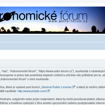
 “nás”, “Astronomické fórum”, “https://www.astro-forum.cz”), souhlasíte s následu
yhrazujeme si právo tyto podmínky kdykoliv změnit a učiníme vše potřebné pro to, 
Astronomické fórum“ s nimi souhlasíte.
ra, které je vydané pod licencí „
General Public License
“ a které je možno stáh
pBB navštivte:
http://www.phpbb.com/
.
vhodným, vulgárním nebo jiným materiálem, který by mohl porušovat platné zákony v
žitému a trvalému vykázání z fóra a/nebo upozornění vašeho poskytovatele interne