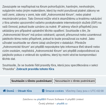
Zavazujete se nepřispívat na fórum pohoršujícím, hanlivým, nevhodným,
vulgárním nebo jiným materiálem, který by mohl porušovat platné zákony ve
vaší zemi, zákony v zemi, kde sídlí „Astronomické fórum“, nebo platné
mezinárodní právo. Tato činnost může vést k okamžitému a trvalému vykázání
z fóra a/nebo upozornění vašeho poskytovatele internetových služeb (ISP) na
vaši činnost, pokud bude uznáno za nutné. IP adresy všech příspěvků jsou
ukládány pro případné uplatnění těchto opatření. Souhlasíte s tím, že
„Astronomické fórum“ má právo odstranit, upravit, přesunout nebo uzamknout
jakékoliv téma nebo příspěvek, pokud to bude považovat za nutné. Jako
uživatel souhlasíte se všemi údaji uloženými v databázi. Přestože
„Astronomické fórum“ ani phpBB neposkytne tyto informace třetí straně nebo
cizím osobám, nepřebírá „Astronomické fórum“ ani phpBB zodpovědnost za
jakýkoliv pokus o vniknutí do systému, který by mohl vést ke kompromitaci
těchto dat.
Souhlasíte, že se budete řídit pravidly fóra, která jsou specifikována v sekci
“Pravidla”:
Zobrazit pravidla tohoto fóra
Domů
Obsah fóra
Smazat cookies
Všechny časy jsou v
UTC+02:00
Založeno na
phpBB
® Forum Software © phpBB Limited
Český překlad –
phpBB.cz