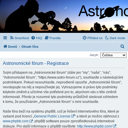
Smartfeed
FAQ
Pravidla
Přihlásit se
Dark mode
H
Domů
Obsah fóra
l
Jazyk:
e
Astronomické fórum - Registrace
d
Svým přístupem na „Astronomické fórum“ (dále jen “my”, “naše”, “nás”,
a
“Astronomické fórum”, “https://www.astro-forum.cz”), souhlasíte s následujícími
t
podmínkami. Pokud nesouhlasíte, neprodleně opusťte „Astronomické fórum“,
nevstupujte na něj a nepoužívejte jej. Vyhrazujeme si právo tyto podmínky
kdykoliv změnit a učiníme vše potřebné pro to, abychom vás o této změně
informovali. Přesto je rozumné tyto podmínky průběžně sledovat vzhledem
k tomu, že používáním „Astronomické fórum“ s nimi souhlasíte.
Naše fóra beží na systému phpBB, což je řešení internetového fóra, které je
vydané pod licencí „
General Public License
“ a které je možno stáhnout z
www.phpbb.com
. phpBB software pouze zprostředkovává internetové
diskuze. Pro další informace o phpBB navštivte:
http://www.phpbb.com/
.