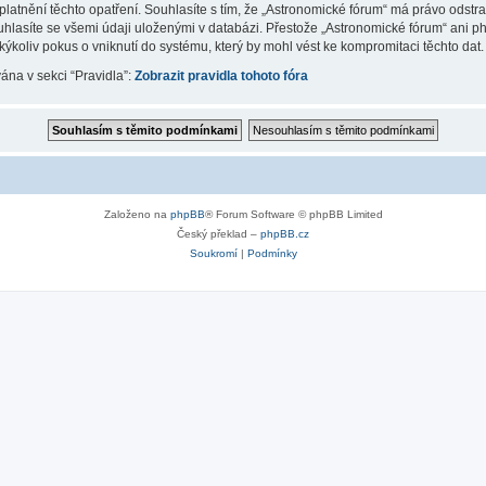
latnění těchto opatření. Souhlasíte s tím, že „Astronomické fórum“ má právo odstr
uhlasíte se všemi údaji uloženými v databázi. Přestože „Astronomické fórum“ ani p
koliv pokus o vniknutí do systému, který by mohl vést ke kompromitaci těchto dat.
vána v sekci “Pravidla”:
Zobrazit pravidla tohoto fóra
Založeno na
phpBB
® Forum Software © phpBB Limited
Český překlad –
phpBB.cz
Soukromí
|
Podmínky