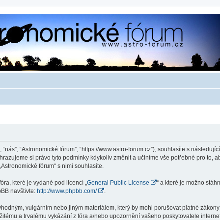
 “nás”, “Astronomické fórum”, “https://www.astro-forum.cz”), souhlasíte s následu
yhrazujeme si právo tyto podmínky kdykoliv změnit a učiníme vše potřebné pro to, 
Astronomické fórum“ s nimi souhlasíte.
ra, které je vydané pod licencí „
General Public License
“ a které je možno stáh
pBB navštivte:
http://www.phpbb.com/
.
vhodným, vulgárním nebo jiným materiálem, který by mohl porušovat platné zákony v
žitému a trvalému vykázání z fóra a/nebo upozornění vašeho poskytovatele interne