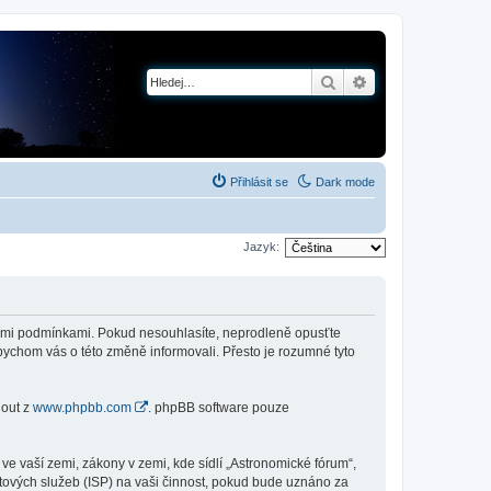
Hledat
Pokročilé hledání
Přihlásit se
Dark mode
Jazyk:
jícími podmínkami. Pokud nesouhlasíte, neprodleně opusťte
abychom vás o této změně informovali. Přesto je rozumné tyto
nout z
www.phpbb.com
. phpBB software pouze
e vaší zemi, zákony v zemi, kde sídlí „Astronomické fórum“,
tových služeb (ISP) na vaši činnost, pokud bude uznáno za