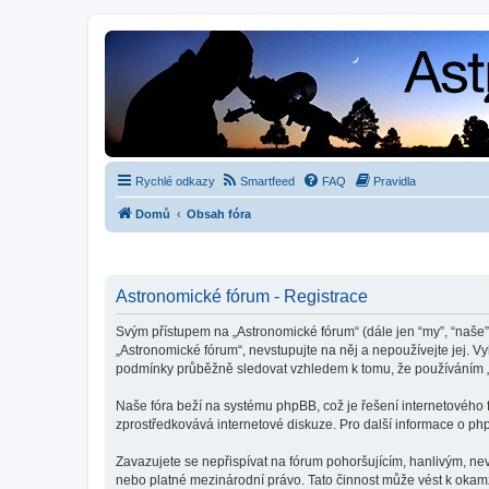
Rychlé odkazy
Smartfeed
FAQ
Pravidla
Domů
Obsah fóra
Astronomické fórum - Registrace
Svým přístupem na „Astronomické fórum“ (dále jen “my”, “naše”,
„Astronomické fórum“, nevstupujte na něj a nepoužívejte jej. V
podmínky průběžně sledovat vzhledem k tomu, že používáním „
Naše fóra beží na systému phpBB, což je řešení internetového fó
zprostředkovává internetové diskuze. Pro další informace o ph
Zavazujete se nepřispívat na fórum pohoršujícím, hanlivým, ne
nebo platné mezinárodní právo. Tato činnost může vést k okam