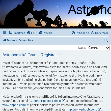
Smartfeed
FAQ
Pravidla
Přihlásit se
Dark mode
H
Domů
Obsah fóra
l
Jazyk:
e
Astronomické fórum - Registrace
d
Svým přístupem na „Astronomické fórum“ (dále jen “my”, “naše”, “nás”,
a
“Astronomické fórum”, “https://www.astro-forum.cz”), souhlasíte s následujícími
t
podmínkami. Pokud nesouhlasíte, neprodleně opusťte „Astronomické fórum“,
nevstupujte na něj a nepoužívejte jej. Vyhrazujeme si právo tyto podmínky
kdykoliv změnit a učiníme vše potřebné pro to, abychom vás o této změně
informovali. Přesto je rozumné tyto podmínky průběžně sledovat vzhledem
k tomu, že používáním „Astronomické fórum“ s nimi souhlasíte.
Naše fóra beží na systému phpBB, což je řešení internetového fóra, které je
vydané pod licencí „
General Public License
“ a které je možno stáhnout z
www.phpbb.com
. phpBB software pouze zprostředkovává internetové
diskuze. Pro další informace o phpBB navštivte:
http://www.phpbb.com/
.