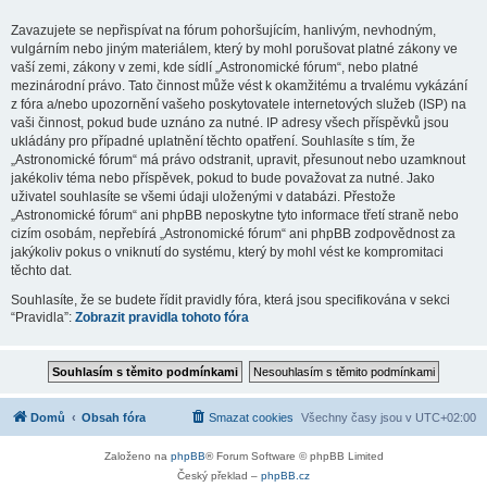
Zavazujete se nepřispívat na fórum pohoršujícím, hanlivým, nevhodným,
vulgárním nebo jiným materiálem, který by mohl porušovat platné zákony ve
vaší zemi, zákony v zemi, kde sídlí „Astronomické fórum“, nebo platné
mezinárodní právo. Tato činnost může vést k okamžitému a trvalému vykázání
z fóra a/nebo upozornění vašeho poskytovatele internetových služeb (ISP) na
vaši činnost, pokud bude uznáno za nutné. IP adresy všech příspěvků jsou
ukládány pro případné uplatnění těchto opatření. Souhlasíte s tím, že
„Astronomické fórum“ má právo odstranit, upravit, přesunout nebo uzamknout
jakékoliv téma nebo příspěvek, pokud to bude považovat za nutné. Jako
uživatel souhlasíte se všemi údaji uloženými v databázi. Přestože
„Astronomické fórum“ ani phpBB neposkytne tyto informace třetí straně nebo
cizím osobám, nepřebírá „Astronomické fórum“ ani phpBB zodpovědnost za
jakýkoliv pokus o vniknutí do systému, který by mohl vést ke kompromitaci
těchto dat.
Souhlasíte, že se budete řídit pravidly fóra, která jsou specifikována v sekci
“Pravidla”:
Zobrazit pravidla tohoto fóra
Domů
Obsah fóra
Smazat cookies
Všechny časy jsou v
UTC+02:00
Založeno na
phpBB
® Forum Software © phpBB Limited
Český překlad –
phpBB.cz